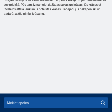
būs jānoklikšķina uz viena no attēliem ar peles klikšķi un pēc tam atveriet to
sev priekšā. Pēc tam, izmantojot dažādas sukas un krāsas, jūs krāsosiet
izvēlētos attēla laukumus noteiktās krāsās. Tādējādi jūs pakāpeniski un
padarāt attēlu pilnīgi krāsainu.