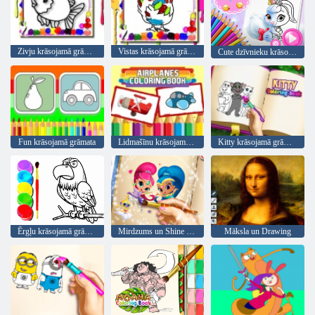
Zivju krāsojamā grāmata
Vistas krāsojamā grāmata
Cute dzīvnieku krāsojamā grāmata
Fun krāsojamā grāmata
Lidmašīnu krāsojamā grāmata
Kitty krāsojamā grāmata
Ērgļu krāsojamā grāmata
Mirdzums un Shine krāsojamā grāmata
Māksla un Drawing