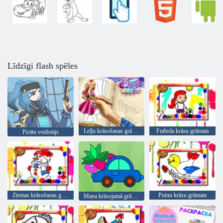
Līdzīgi flash spēles
Leļļu krāsošanas grāmata
Futbola krāsu grāmata
Pirātu veidotājs
Ziemas krāsošanas grāmata
Putnu krāsu grāmata
Mana krāsojamā grāmata