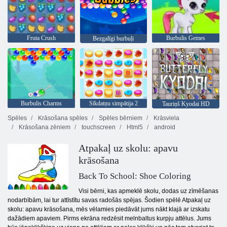
Fruta Crush
Burbulis Gemes
Bezgalīgi burbuļi
Burbulis Charms
Sīkdatņu simpātija 2
Tauriņš Kyodai HD
Spēles
Krāsošana spēles
Spēles bērniem
Krāsviela
Krāsošana zēniem
touchscreen
Html5
android
Atpakaļ uz skolu: apavu
krāsošana
Back To School: Shoe Coloring
Visi bērni, kas apmeklē skolu, dodas uz zīmēšanas
nodarbībām, lai tur attīstītu savas radošās spējas. Šodien spēlē Atpakaļ uz
skolu: apavu krāsošana, mēs vēlamies piedāvāt jums nākt klajā ar izskatu
dažādiem apaviem. Pirms ekrāna redzēsit melnbaltus kurpju attēlus. Jums