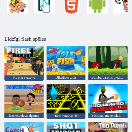
Līdzīgi flash spēles
Dīkstāves zivis
Bumbu varonis piedzīvojums: sarkans lielība bumbu
Pikseļu karavīrs
Basketbola zvaigznes
Stickman maverick slikto zēnu slepkava
Divas bumbas 3D