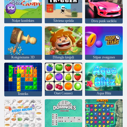
Noķer konfektes
Šāviena sprūda
Divu punk sacīkšu
Kokgriezums 3D
Džungļu ķieģeļi
Stīpas zvaigznes
Onet Connect
Aqua Blitz
Tentriks