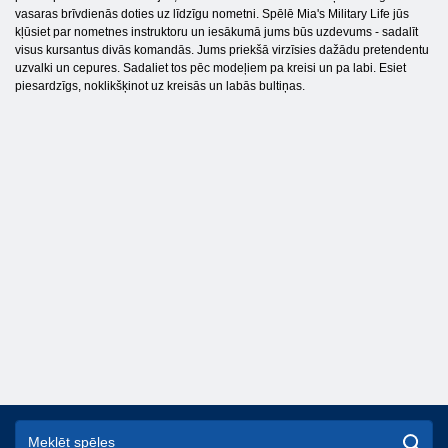
vasaras brīvdienās doties uz līdzīgu nometni. Spēlē Mia's Military Life jūs
kļūsiet par nometnes instruktoru un iesākumā jums būs uzdevums - sadalīt
visus kursantus divās komandās. Jums priekšā virzīsies dažādu pretendentu
uzvalki un cepures. Sadaliet tos pēc modeļiem pa kreisi un pa labi. Esiet
piesardzīgs, noklikšķinot uz kreisās un labās bultiņas.