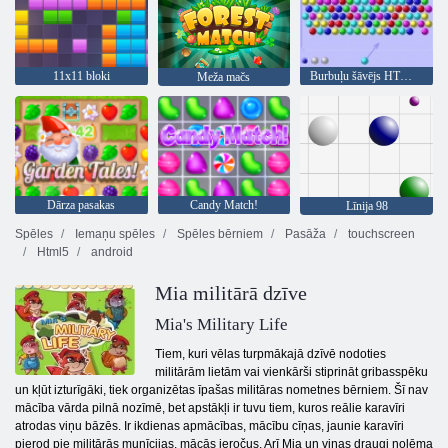
11x11 bloki
Burbuļu šāvējs HTML5
Meža mačs
Dārza pasakas
Candy Match!
Līnija 98
Spēles
Iemaņu spēles
Spēles bērniem
Pasāža
touchscreen
Html5
android
Mia militārā dzīve
Mia's Military Life
Tiem, kuri vēlas turpmākajā dzīvē nodoties
militārām lietām vai vienkārši stiprināt gribasspēku
un kļūt izturīgāki, tiek organizētas īpašas militāras nometnes bērniem. Šī nav
mācība vārda pilnā nozīmē, bet apstākļi ir tuvu tiem, kuros reālie karavīri
atrodas viņu bāzēs. Ir ikdienas apmācības, mācību cīņas, jaunie karavīri
pierod pie militārās munīcijas, mācās ieročus. Arī Mia un viņas draugi nolēma