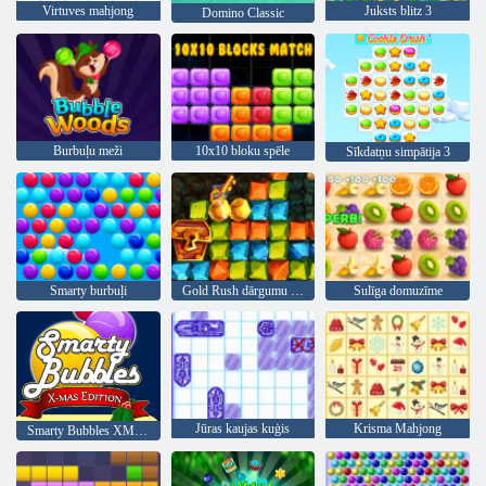
Virtuves mahjong
Juksts blitz 3
Domino Classic
Burbuļu meži
10x10 bloku spēle
Sīkdatņu simpātija 3
Smarty burbuļi
Gold Rush dārgumu medības
Sulīga domuzīme
Jūras kaujas kuģis
Krisma Mahjong
Smarty Bubbles XMas Edition