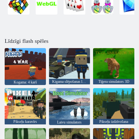
Līdzīgi flash spēles
Kigama slēpošanas lekt!
Tīģera simulators 3D
Kogama: 4 karš
Pikseļu karavīrs
Pikseļu izdzīvošana
Laivu simulators