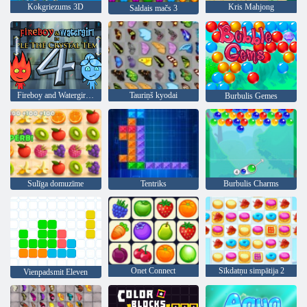
Kokgriezums 3D
Kris Mahjong
Saldais mačs 3
Fireboy and Watergirl 4: Kristāla templis
Tauriņš kyodai
Burbulis Gemes
Sulīga domuzīme
Tentriks
Burbulis Charms
Onet Connect
Sīkdatņu simpātija 2
Vienpadsmit Eleven