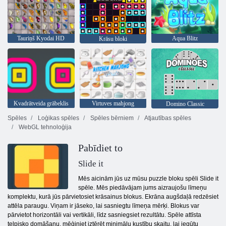
Tauriņš Kyodai HD
Aqua Blitz
Krāsu bloki
Kvadrātveida grābeklis
Virtuves mahjong
Domino Classic
Spēles
Loģikas spēles
Spēles bērniem
Atjautības spēles
WebGL tehnoloģija
Pabīdiet to
Slide it
Mēs aicinām jūs uz mūsu puzzle bloku spēli Slide it
spēle. Mēs piedāvājam jums aizraujošu līmeņu
komplektu, kurā jūs pārvietosiet krāsainus blokus. Ekrāna augšdaļā redzēsiet
attēla paraugu. Viņam ir jāseko, lai sasniegtu līmeņa mērķi. Blokus var
pārvietot horizontāli vai vertikāli, līdz sasniegsiet rezultātu. Spēle attīsta
telpisko domāšanu, mēģiniet iztērēt minimālu kustību skaitu, lai iegūtu