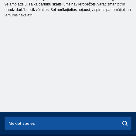
vēlamo attēlu. Tā kā darbību skaits jums nav ierobežots, varat izmantot tik
daudz darbību, cik vēlaties. Bet nerīkojieties nejauši, vispirms padomājiet, un
lēmums nāks ātri.