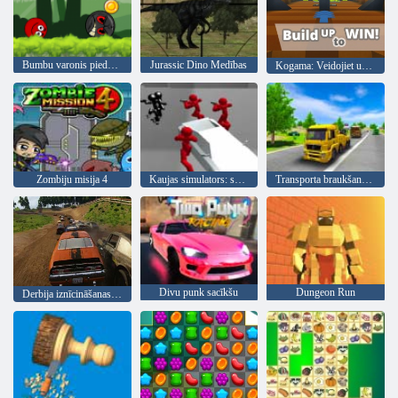
Bumbu varonis piedzīvojums: sarkans lielība bumbu
Jurassic Dino Medības
Kogama: Veidojiet uzvaru
Zombiju misija 4
Kaujas simulators: skaitītājs Stickman
Transporta braukšanas simulators
Divu punk sacīkšu
Dungeon Run
Derbija iznīcināšanas simulators