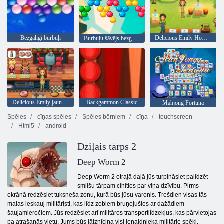
Bezgalīgi burbuļi
Delicious Emily Home Sweet Home
Burbuļu šāvējs bezgalīgs
Delicious Emily jauns sākums
Backgammon Classic
Mahjong Fortuna
Spēles
cīņas spēles
Spēles bērniem
cīņa
touchscreen
Html5
android
Dziļais tārps 2
Deep Worm 2
Deep Worm 2 otrajā daļā jūs turpināsiet palīdzēt
smilšu tārpam cīnīties par viņa dzīvību. Pirms
ekrānā redzēsiet tuksneša zonu, kurā būs jūsu varonis. Trešdien visas tās
malas ieskauj militāristi, kas līdz zobiem bruņojušies ar dažādiem
šaujamieročiem. Jūs redzēsiet arī militāros transportlīdzekļus, kas pārvietojas
pa atrašanās vietu. Jums būs jāiznīcina visi ienaidnieka militārie spēki.