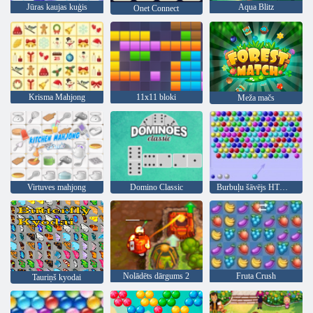
Jūras kaujas kuģis
Aqua Blitz
Onet Connect
Krisma Mahjong
11x11 bloki
Meža mačs
Virtuves mahjong
Domino Classic
Burbuļu šāvējs HTML5
Nolādēts dārgums 2
Fruta Crush
Tauriņš kyodai