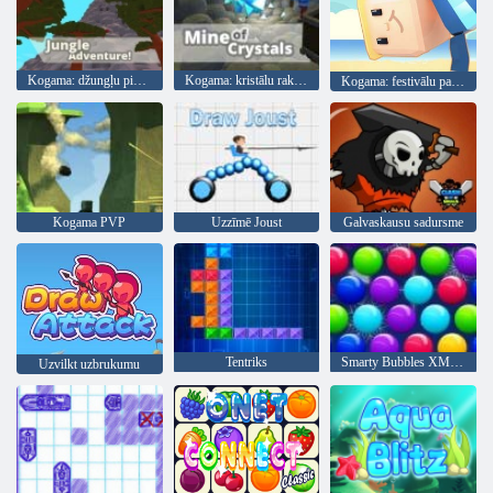
Kogama: džungļu piedzīvojums
Kogama: kristālu raktuve
Kogama: festivālu parks
Kogama PVP
Uzzīmē Joust
Galvaskausu sadursme
Tentriks
Smarty Bubbles XMas Edition
Uzvilkt uzbrukumu