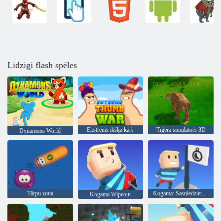
Līdzīgi flash spēles
Ekstrēms īkšķa karš
Tīģera simulators 3D
Dynamons World
Tārpu zona
Kogama: Sasniedziet karogu
Kogama Wipeout