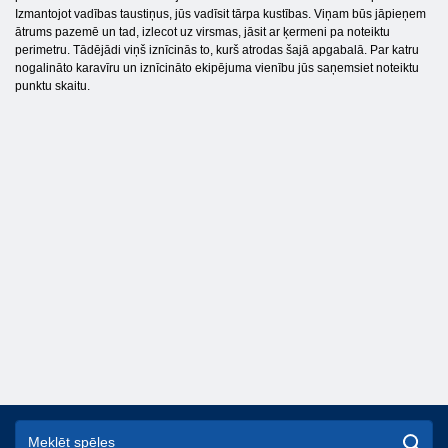
Izmantojot vadības taustiņus, jūs vadīsit tārpa kustības. Viņam būs jāpieņem
ātrums pazemē un tad, izlecot uz virsmas, jāsit ar ķermeni pa noteiktu
perimetru. Tādējādi viņš iznīcinās to, kurš atrodas šajā apgabalā. Par katru
nogalināto karavīru un iznīcināto ekipējuma vienību jūs saņemsiet noteiktu
punktu skaitu.