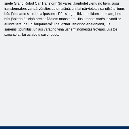
spēlē Grand Robot Car Transform 3d varēsit kontrolēt vienu no tiem. Jūsu
transformators var pārvērsties automašīnā, un, lai pārvietotos pa pilsētu, jums
būs jāizmanto šis robota īpašums. Pēc steigas līdz noteiktam punktam, jums
būs jāpiedalās cīņā pret dažādiem monstriem. Jūsu robots varēs to vadīt ar
auksta tērauda un šaujamieroču palīdzību. Iznīcinot ienaidnieku, jūs
saņemsit punktus, un jūs varat no viņa uzņemt nomestās trofejas. Jūs tos
izmantojat, lai uzlabotu savu robotu.