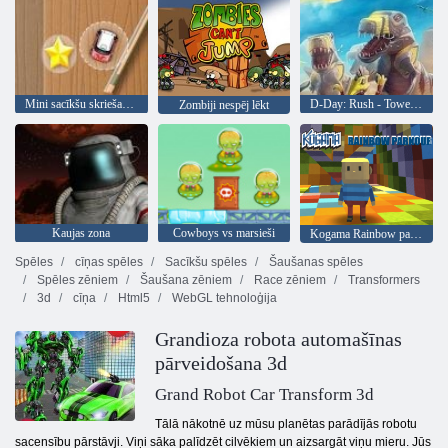
Mini sacīkšu skriešanās
D-Day: Rush - Tower Defense
Zombiji nespēj lēkt
Kaujas zona
Cowboys vs marsieši
Kogama Rainbow parks
Spēles
cīņas spēles
Sacīkšu spēles
Šaušanas spēles
Spēles zēniem
Šaušana zēniem
Race zēniem
Transformers
3d
cīņa
Html5
WebGL tehnoloģija
Grandioza robota automašīnas
pārveidošana 3d
Grand Robot Car Transform 3d
Tālā nākotnē uz mūsu planētas parādījās robotu
sacensību pārstāvji. Viņi sāka palīdzēt cilvēkiem un aizsargāt viņu mieru. Jūs