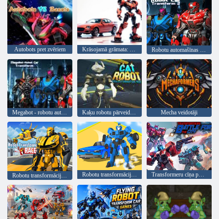
Autobots pret zvēriem
Krāsojamā grāmata: robots un automašīna
Robotu automašīnas transformācija 2
Megabot - robotu automašīnas transformācija
Kaķu robotu pārveidošanas karš
Mecha veidotāji
Robotu transformācijas sacīkstes
Transformeru cīņa par pilsētu
Robotu transformācijas sacīkstes