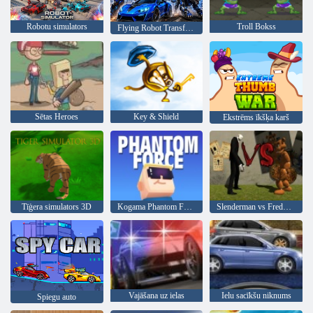
Robotu simulators
Troll Bokss
Flying Robot Transform Car Games
Sētas Heroes
Key & Shield
Ekstrēms īkšķa karš
Tīģera simulators 3D
Kogama Phantom Force
Slenderman vs Freddy Fazbear
Vajāšana uz ielas
Ielu sacīkšu niknums
Spiegu auto