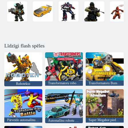
Līdzīgi flash spēles
Transformatoru roboti, kas slēpjas: Comic Creator
Transformatoru BumbleBee mūzikas kombinācija
Robotekss
Pārveido automašīnu cīņa
Super Megabot piedzīvojums
Automašīnu robotu pārveidošanas cīņa