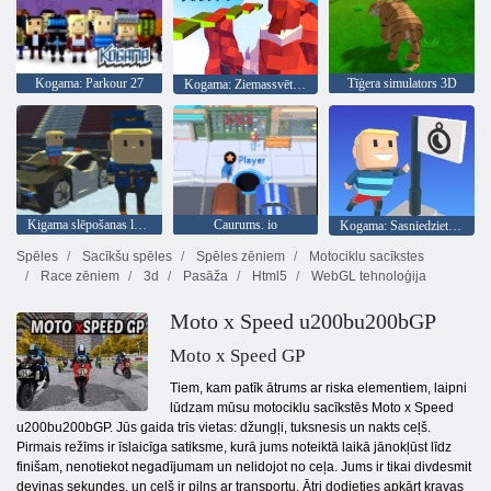
Kogama: Parkour 27
Tīģera simulators 3D
Kogama: Ziemassvētku parks
Kigama slēpošanas lekt!
Caurums. io
Kogama: Sasniedziet karogu
Spēles
Sacīkšu spēles
Spēles zēniem
Motociklu sacīkstes
Race zēniem
3d
Pasāža
Html5
WebGL tehnoloģija
Moto x Speed u200bu200bGP
Moto x Speed GP
Tiem, kam patīk ātrums ar riska elementiem, laipni
lūdzam mūsu motociklu sacīkstēs Moto x Speed
u200bu200bGP. Jūs gaida trīs vietas: džungļi, tuksnesis un nakts ceļš.
Pirmais režīms ir īslaicīga satiksme, kurā jums noteiktā laikā jānokļūst līdz
finišam, nenotiekot negadījumam un nelidojot no ceļa. Jums ir tikai divdesmit
deviņas sekundes, un ceļš ir pilns ar transportu. Ātri dodieties apkārt kravas