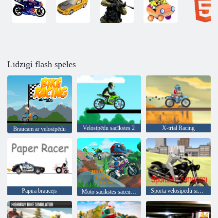
Līdzīgi flash spēles
Velosipēdu sacīkstes 2
X-trial Racing
Braucam ar velosipēdu
Papīra braucējs
Sporta velosipēdu simulators
Moto sacīkstes sacensības