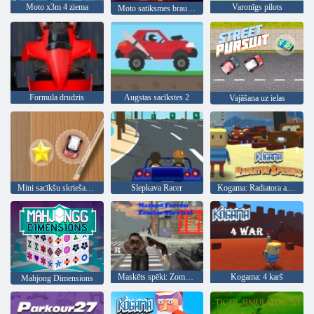
Moto x3m 4 ziema
Varonīgs pilots
Moto satiksmes braucējs
Formula drudzis
Augstas sacīkstes 2
Vajāšana uz ielas
Mini sacīkšu skriešanās
Slepkava Racer
Kogama: Radiatora avoti
Maskēts spēki: Zombie Survival
Kogama: 4 karš
Mahjong Dimensions