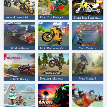
Autoceļu velosipēdu simulators
Moto Trial Racing 2: divi spēlētāji
Motor Bike Pizza piegāde 2020
GP Moto Racing
Moto Real velosipēdu sacīkstes
Moto Maniac 2
Netīrumu velosipēds enduro sacīkstes
Moto Maniac 3
GP Moto Racing 2