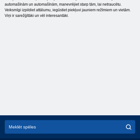
automašīnām un automašīnām, manevrējiet starp tām, lai netraucētu.
Veiksmīgi izpildiet attālumu, iegūstiet piekļuvi jauniem režīmiem un vietām.
Viņi ir sarežģītāki un vēl interesantāki.