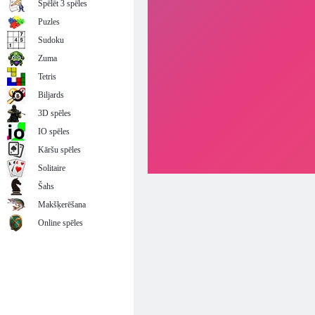
Spēlēt 3 spēles
Puzles
Sudoku
Zuma
Tetris
Biljards
3D spēles
IO spēles
Kāršu spēles
Solitaire
Šahs
Makšķerēšana
Online spēles