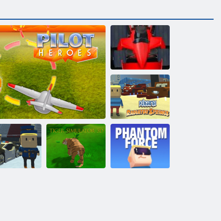
Formula drudzis
Kogama:
Radiatora avoti
Kigama
Tīģera
Kogama
ēpošanas lekt!
Varonīgs pilots
simulators 3D
Phantom Force