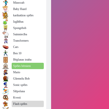
Minecraft
Baby Hazel
karikatūras spēles
Izglītības
Spongebob
Saimniecība
Transformers
Cars
Ben 10
Bēgšanas istaba
Spēles bērniem
Mario
Gliemežu Bob
Sonic spēles
Slēpošana
Kvesti
Flash spēles