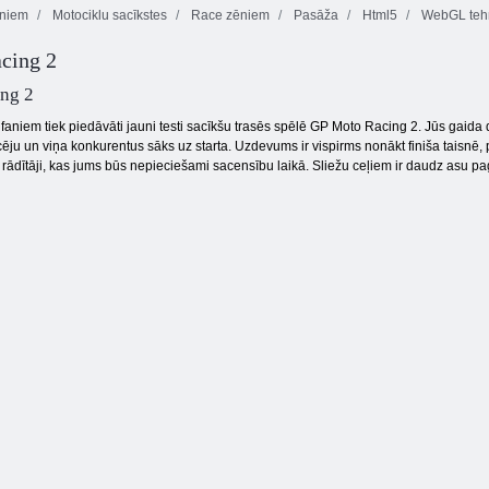
ēniem
Motociklu sacīkstes
Race zēniem
Pasāža
Html5
WebGL tehn
cing 2
Kogama: Bosu
Baby Hazel
cīņa
Pikseļu karavīrs
pludmales ballīte
ng 2
faniem tiek piedāvāti jauni testi sacīkšu trasēs spēlē GP Moto Racing 2. Jūs gaida 
cēju un viņa konkurentus sāks uz starta. Uzdevums ir vispirms nonākt finiša taisnē, 
 rādītāji, kas jums būs nepieciešami sacensību laikā. Sliežu ceļiem ir daudz asu pagr