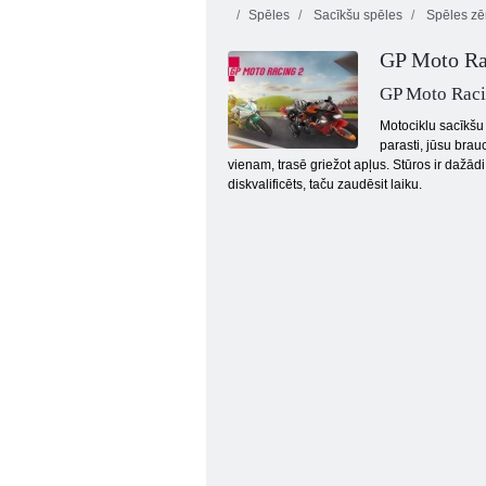
Spēles
Sacīkšu spēles
Spēles z
GP Moto Ra
GP Moto Raci
Motociklu sacīkšu 
parasti, jūsu brau
vienam, trasē griežot apļus. Stūros ir dažādi
Mini sacīkšu skriešanās
diskvalificēts, taču zaudēsit laiku.