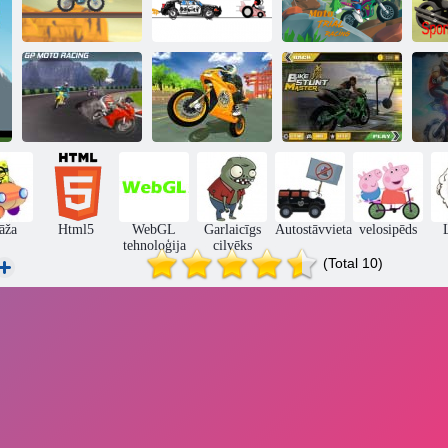
Moto sacīkstes
X-trial Racing
Papīra braucējs
sacensības
Moto Real
GP Moto
velosipēdu
Velosipēdu
Racing
sacīkstes
stunts Master
āža
Html5
WebGL
Garlaicīgs
Autostāvvieta
velosipēds
tehnoloģija
cilvēks
(Total 10)