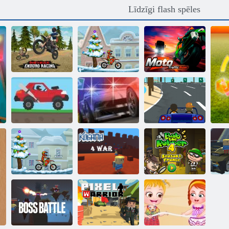
Līdzīgi flash spēles
Netīrumu
velosipēds
Moto x3m 4
Moto satiksmes
enduro sacīkstes
ziema
braucējs
Augstas
sacīkstes 2
Vajāšana uz ielas
Slepkava Racer
Moto X3M
ziema
Kogama: 4 karš
Bobs laupītājs 4
sl