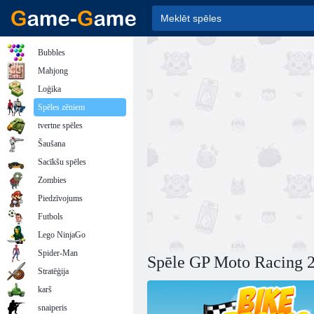
Bubbles
Mahjong
Loģika
Spēles zēniem
tvertne spēles
Šaušana
Sacīkšu spēles
Zombies
Piedzīvojums
Futbols
Lego NinjaGo
Spider-Man
Spēle GP Moto Racing 
Stratēģija
karš
snaiperis