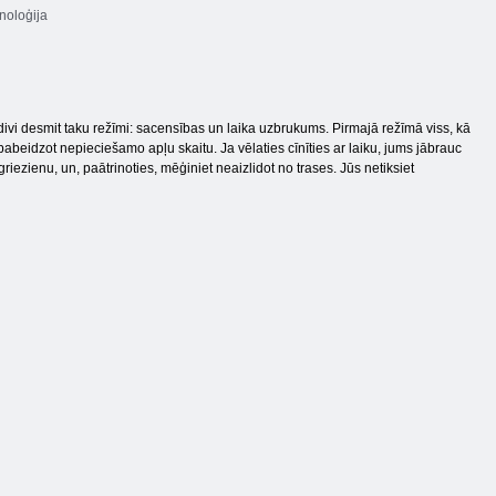
oloģija
divi desmit taku režīmi: sacensības un laika uzbrukums. Pirmajā režīmā viss, kā
pabeidzot nepieciešamo apļu skaitu. Ja vēlaties cīnīties ar laiku, jums jābrauc
iezienu, un, paātrinoties, mēģiniet neaizlidot no trases. Jūs netiksiet