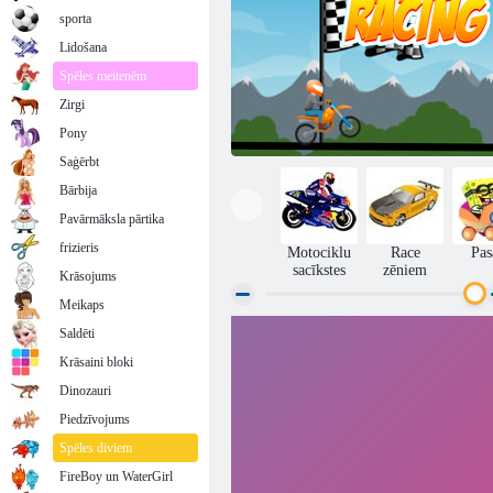
sporta
Lidošana
Spēles meitenēm
Zirgi
Pony
Saģērbt
Bārbija
Pavārmāksla pārtika
frizieris
Motociklu
Race
Pas
sacīkstes
zēniem
Krāsojums
Meikaps
Saldēti
Braucam ar velosipēdu
Krāsaini bloki
Dinozauri
Piedzīvojums
Spēles diviem
FireBoy un WaterGirl