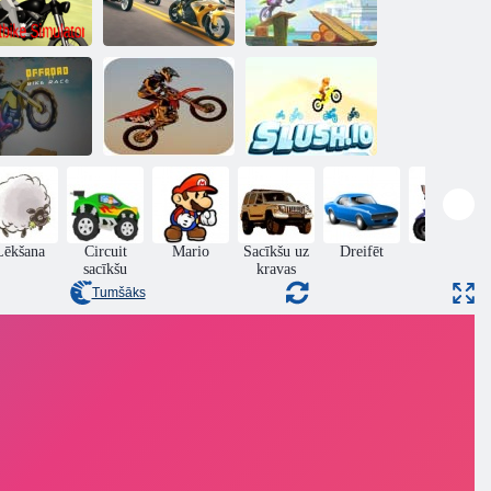
Sporta
Autoceļu
velosipēdu
velosipēdu
simulators
simulators
Moto maniaks
Neiespējami
Velosipēdu
velosipēdu
sacīkstes
triecieni
Iešņorēt. es
Lēkšana
Circuit
Mario
Sacīkšu uz
Dreifēt
ATV
sacīkšu
kravas
Tumšāks