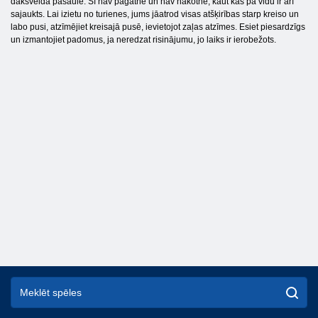
dakšveida pasaulē. Šī nav pagātne un nav nākotne, kaut kas pa vidu ir arī
sajaukts. Lai izietu no turienes, jums jāatrod visas atšķirības starp kreiso un
labo pusi, atzīmējiet kreisajā pusē, ievietojot zaļas atzīmes. Esiet piesardzīgs
un izmantojiet padomus, ja neredzat risinājumu, jo laiks ir ierobežots.