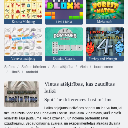
Krisma Mahjong
Meža mačs
11x11 bloki
Virtuves mahjong
Domino Classic
Fireboy and Watergirl 4: Kristāla templis
Spēles
Spēles bērniem
Spot atšķirība
Vieta
touchscreen
Html5
android
Vietas atšķirības, kas zaudētas
laikā
Spot The differences Lost in Time
Laika ceļojums ir cilvēces sapnis un ir tuvu tam, lai
tiktu realizēts Spot The Erinevumi Lost in Time laikā. Zinātnieks, kurš ir cieši
iesaistīts šajā jautājumā, veica izrāvienu un nolēma pārbaudīt savu
izgudrojumu. Bet automašīna avarēja, un eksperimentētājs atradās dīvainā