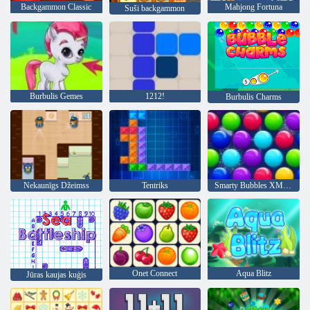
Backgammon Classic
Mahjong Fortuna
Suši backgammon
Burbulis Gemes
1212!
Burbulis Charms
Nekaunīgs Džeimss
Tentriks
Smarty Bubbles XMas Edition
Onet Connect
Aqua Blitz
Jūras kaujas kuģis