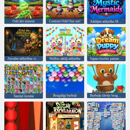
Odd ātri izmests
Contrast Odd One out!
Atklājiet atšķirību Mistiskās nāras
Atrodiet atšķirības citā pasaulē
Wolfoo atklāj atšķirību
Sapņu kucēns pamana atšķirības
Bezgalīgi burbuļi
Burbuļu šāvējs bezgalīgs
Tauriņš kyodai