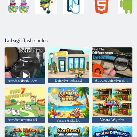
Līdzīgi flash spēles
Detektīvs tiešsaistē
Atrodiet detektīvu atšķirības
Atrodi atšķirību detektīvu
Atrodiet septiņas atšķirības
Vasara Atšķirību
Vasara Atšķirību