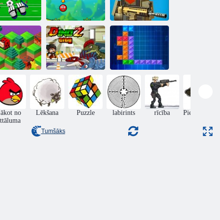
Sarkanā bumba
Vārtsargs
uz visiem
Traks pikseļu
Champ
laikiem
karadarbība
ejā no kalna
DinoZ pilsēta
Tentriks
ākot no
Lēkšana
Puzzle
labirints
rīcība
Piedzīvojumi
ttāluma
Tumšāks