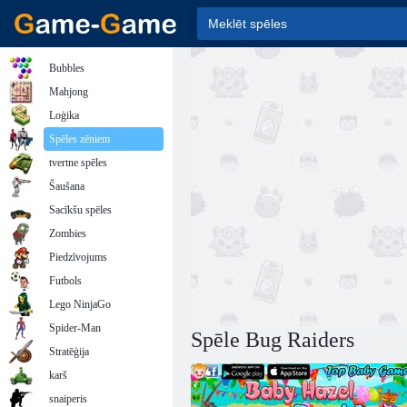
Bubbles
Mahjong
Loģika
Spēles zēniem
tvertne spēles
Šaušana
Sacīkšu spēles
Zombies
Piedzīvojums
Futbols
Lego NinjaGo
Spider-Man
Spēle Bug Raiders
Stratēģija
karš
snaiperis