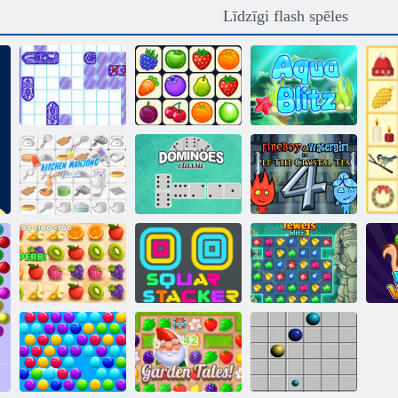
Līdzīgi flash spēles
Jūras kaujas
kuģis
Onet Connect
Aqua Blitz
Fireboy and
Virtuves
Watergirl 4:
mahjong
Domino Classic
Kristāla templis
Sulīga
Kvadrātveida
domuzīme
grābeklis
Juksts blitz 3
B