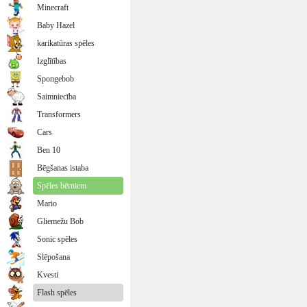
Minecraft
Baby Hazel
karikatūras spēles
Izglītības
Spongebob
Saimniecība
Transformers
Cars
Ben 10
Bēgšanas istaba
Spēles bērniem
Mario
Gliemežu Bob
Sonic spēles
Slēpošana
Kvesti
Flash spēles