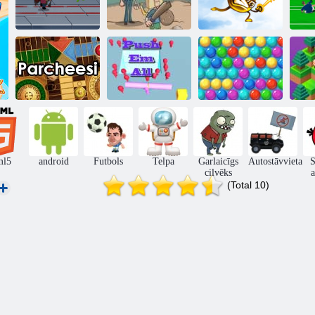
Jetpack meistars
Sētas Heroes
Key & Shield
Piespiediet viņus
Burbuļu šāvēja
Parcheesi
visus
pasāža
L
ml5
android
Futbols
Telpa
Garlaicīgs
Autostāvvieta
S
cilvēks
a
(Total 10)