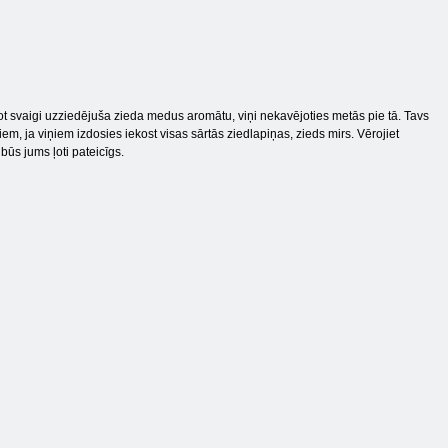
dot svaigi uzziedējuša zieda medus aromātu, viņi nekavējoties metās pie tā. Tavs
 ja viņiem izdosies iekost visas sārtās ziedlapiņas, zieds mirs. Vērojiet
 būs jums ļoti pateicīgs.