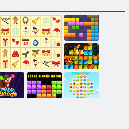
11x11 bloki
Gold Rush
dārgumu
medības
10x10 bloku
Sīkdatņu
urbuļu meži
Krisma Mahjong
spēle
simpātija 3