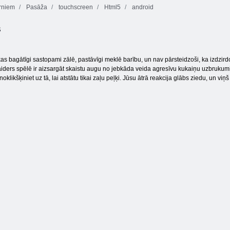
rniem
Pasāža
touchscreen
Html5
android
s
Smarty burbuļi
Dārza pasakas
Līnija 98
kas bagātīgi sastopami zālē, pastāvīgi meklē barību, un nav pārsteidzoši, ka izdzir
ers spēlē ir aizsargāt skaistu augu no jebkāda veida agresīvu kukaiņu uzbrukumiem,
oklikšķiniet uz tā, lai atstātu tikai zaļu peļķi. Jūsu ātrā reakcija glābs ziedu, un viņš