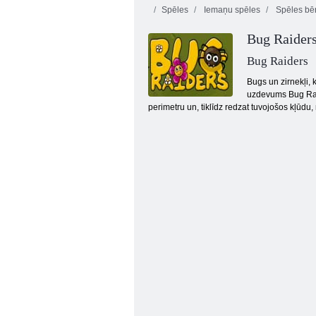
Spēles
Iemaņu spēles
Spēles bē
Bug Raider
Bug Raiders
Bugs un zirnekļi, 
uzdevums Bug Raid
perimetru un, tiklīdz redzat tuvojošos kļūdu, n
Burbuļu šāvējs HTML5