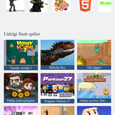
Līdzīgi flash spēles
Meksika Rex
Sīki diggeri
Naudas virzītāji 2
Pēdējo izdzīvojušajiem
Adams un Ieva: Sleepwalker
Kogama: Parkour 27