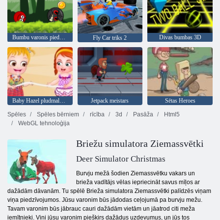
Bumbu varonis piedzīvojums: sarkans lielība bumbu
Divas bumbas 3D
Fly Car triks 2
Baby Hazel pludmales ballīte
Jetpack meistars
Sētas Heroes
Spēles
Spēles bērniem
rīcība
3d
Pasāža
Html5
WebGL tehnoloģija
Briežu simulatora Ziemassvētki
Deer Simulator Christmas
Burvju mežā šodien Ziemassvētku vakars un
brieža vadītājs vēlas iepriecināt savus mīļos ar
dažādām dāvanām. Tu spēlē Brieža simulatora Ziemassvētki palīdzēs viņam
viņa piedzīvojumos. Jūsu varonim būs jādodas ceļojumā pa burvju mežu.
Tavam varonim būs jābrauc cauri dažādām vietām un jāatrod citi meža
iemītnieki. Viņi jūsu varonim piešķirs dažādus uzdevumus, un jūs tos