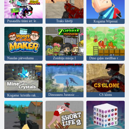
Pusaudžu titāni iet: leciet Jousts
Traks šāvēji
Kogama Wipeout
Naudas pārvedumu veidotājs
Zombiju misija 1
Dino gaļas medības remastered
Dinozauru Jurassic Survival World
CS klons
Kogama: kristālu raktuve