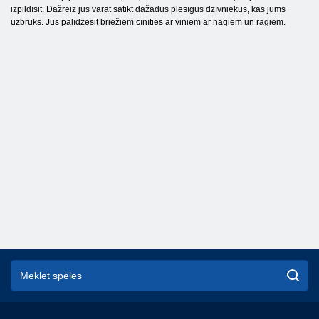
izpildīsit. Dažreiz jūs varat satikt dažādus plēsīgus dzīvniekus, kas jums
uzbruks. Jūs palīdzēsit briežiem cīnīties ar viņiem ar nagiem un ragiem.