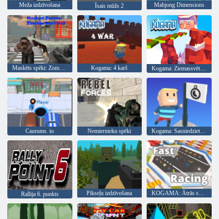
Meža izdzīvošana
Mahjong Dimensions
Īsais mūžs 2
Maskēts spēki: Zombie Survival
Kogama: 4 karš
Kogama: Ziemassvētku parks
Caurums. io
Nemiernieku spēki
Kogama: Sasniedziet karogu
Pikseļu izdzīvošana
KOGAMA: Ātrās sacīkstes
Rallija 6. punkts