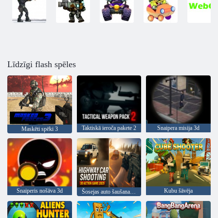
Līdzīgi flash spēles
Taktiskā ieroča pakete 2
Snaipera misija 3d
Maskēti spēki 3
Snaiperis nošāva 3d
Kubu šāvēja
Šosejas auto šaušanas 3D darbības spēle 2025