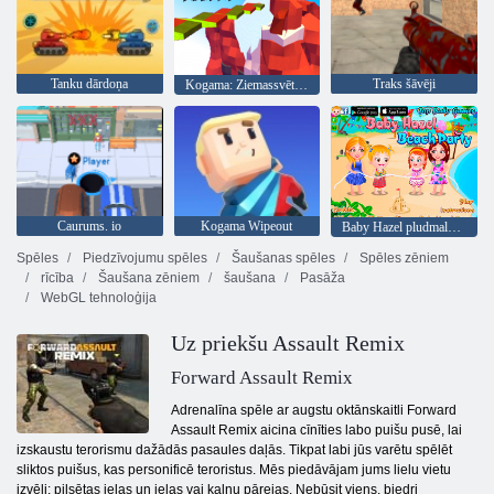
Tanku dārdoņa
Traks šāvēji
Kogama: Ziemassvētku parks
Caurums. io
Kogama Wipeout
Baby Hazel pludmales ballīte
Spēles
Piedzīvojumu spēles
Šaušanas spēles
Spēles zēniem
rīcība
Šaušana zēniem
šaušana
Pasāža
WebGL tehnoloģija
Uz priekšu Assault Remix
Forward Assault Remix
Adrenalīna spēle ar augstu oktānskaitli Forward
Assault Remix aicina cīnīties labo puišu pusē, lai
izskaustu terorismu dažādās pasaules daļās. Tikpat labi jūs varētu spēlēt
sliktos puišus, kas personificē teroristus. Mēs piedāvājam jums lielu vietu
izvēli: pilsētas ielas un ielas vai kalnu pārejas. Nebūsit viens, biedri