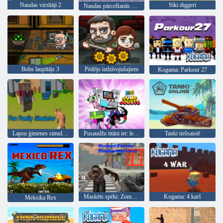
Naudas virzītāji 2
Sīki diggeri
Naudas pārcelšanās 3 apsardzes pienākums
Bobs laupītājs 3
Pēdējo izdzīvojušajiem
Kogama: Parkour 27
Lapsu ģimenes simulators
Pusaudžu titāni iet: leciet Jousts
Tanki tiešsaistē
Maskēts spēki: Zombie Survival
Kogama: 4 karš
Meksika Rex