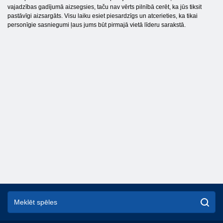
vajadzības gadījumā aizsegsies, taču nav vērts pilnībā cerēt, ka jūs tiksit
pastāvīgi aizsargāts. Visu laiku esiet piesardzīgs un atcerieties, ka tikai
personīgie sasniegumi ļaus jums būt pirmajā vietā līderu sarakstā.