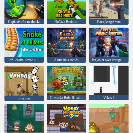
Citplanētiešu mednieks
Nošāva Brainrot!
BangBangArena
Ložu čūska: savāc un šauj!
Asiņainais stends
Izglābiet sava drauga māsu
Gliemeža Bobs 8: salas stāsts
Vekss 3
3 pandas