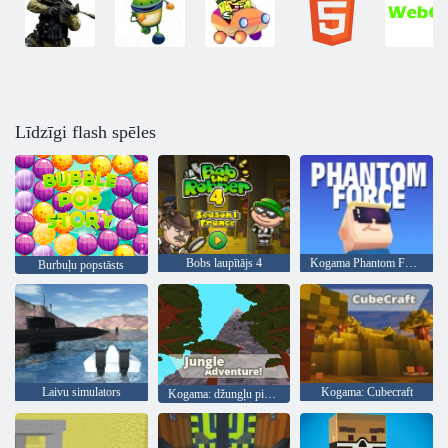
Līdzīgi flash spēles
Bobs laupītājs 4
Kogama Phantom Force
Burbuļu popstāsts
Laivu simulators
Kogama: Cubecraft
Kogama: džungļu piedzīvojums