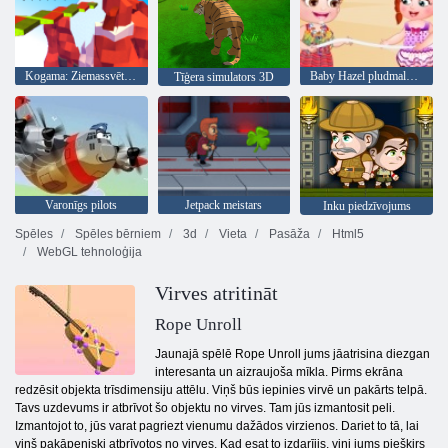
Kogama: Ziemassvētku parks
Baby Hazel pludmales ballīte
Tīģera simulators 3D
Varonīgs pilots
Jetpack meistars
Inku piedzīvojums
Spēles
Spēles bērniem
3d
Vieta
Pasāža
Html5
WebGL tehnoloģija
Virves atritināt
Rope Unroll
Jaunajā spēlē Rope Unroll jums jāatrisina diezgan
interesanta un aizraujoša mīkla. Pirms ekrāna
redzēsit objekta trīsdimensiju attēlu. Viņš būs iepinies virvē un pakārts telpā.
Tavs uzdevums ir atbrīvot šo objektu no virves. Tam jūs izmantosit peli.
Izmantojot to, jūs varat pagriezt vienumu dažādos virzienos. Dariet to tā, lai
viņš pakāpeniski atbrīvotos no virves. Kad esat to izdarījis, viņi jums piešķirs