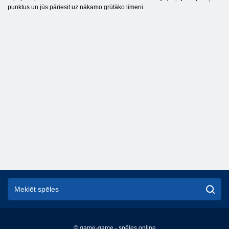
punktus un jūs pāriesit uz nākamo grūtāko līmeni.
© game-game - spēles online