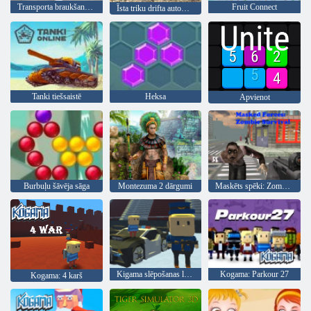
Transporta braukšanas simulators
Fruit Connect
Īsta triku drifta automašīnas vadīšana 3d
Tanki tiešsaistē
Heksa
Apvienot
Burbuļu šāvēja sāga
Montezuma 2 dārgumi
Maskēts spēki: Zombie Survival
Kigama slēpošanas lekt!
Kogama: Parkour 27
Kogama: 4 karš