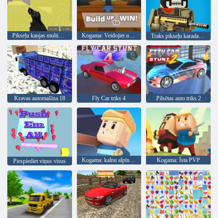
Pikseļu kaujas multiplayer
Kogama: Veidojiet uzvaru
Traks pikseļu karadarbība
Kravas automašīna 18
Fly Car triks 4
Pilsētas auto triks 2
Kogama: kalnu alpīnists
Kogama: Īsta PVP
Piespiediet viņus visus