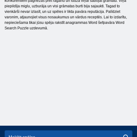
konkurentiem pagriezās pret raganu un lūdza viņai sabojāt grāmatu. Viņa
piepildīja miglu, uzburāja un visi grāmatas burti bija sajaukti. Tagad to
vienkārši nevar izlasīt, un uz spēles ir likta pavāra reputācija. Palīdziet
varonim, atjaunojiet visus nosaukumus un vārdus receptēs. Lai to izdarītu,
nepieciešama tikai jūsu spēja rakstīt anagrammas Word šefpavāra Word
Search Puzzle uzdevumā.