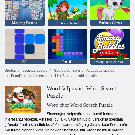
Mahjong Fortuna
Burbulis Gemes
Svītrains Island
1212!
Tentriks
Smarty Bubbles XMas Edition
Spēles
Loģikas spēles
Spēles bērniem
Atjautības spēles
Dumjš
touchscreen
Html5
android
Vārdi
Word šefpavārs Word Search
Puzzle
Word chef Word Search Puzzle
Slavenajam šefpavāram noliktavā ir daudz
interesantu recepšu. Viņš tos ilgu laiku vāca un rūpīgi uzrakstīja speciālā
grāmatā. Jebkurš pretinieks vēlētos saņemt dārgo grāmatu, taču tā vienmēr
tika turēta slepenā vietā, un neviens nezināja, kur. Viens no mūsu varoņa