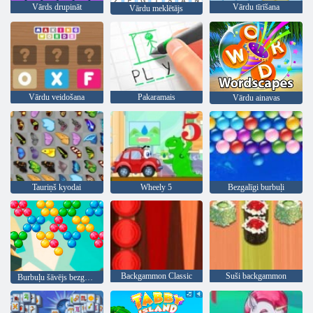
Vārds drupināt
Vārdu tīrīšana
Vārdu meklētājs
Vārdu veidošana
Pakaramais
Vārdu ainavas
Tauriņš kyodai
Wheely 5
Bezgalīgi burbuļi
Backgammon Classic
Suši backgammon
Burbuļu šāvējs bezgalīgs