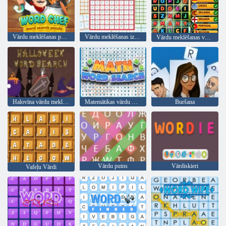
Vārdu meklēšanas puzzle
Vārdu meklēšanas izaicinājums
Vārdu meklēšanas valstis
Halovīna vārdu meklēšana
Matemātikas vārdu meklēšana
Buršana
Vārdu putns
Vārdiskieri
Vafeļu Vārdi