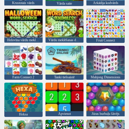
Krustotais vārds
Arkādija kodvārds
Vārda saite
Helovīna vārdu meklēšana
Vārdu meklēšanas dzīvnieki
Fruit Connect
Farm Connect 2
Tanki tiešsaistē
Mahjong Dimensions
Apvienot
Jūras burbuļu šāvējs
Heksa