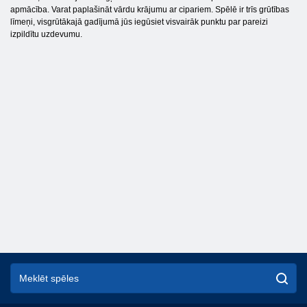
apmācība. Varat paplašināt vārdu krājumu ar cipariem. Spēlē ir trīs grūtības
līmeņi, visgrūtākajā gadījumā jūs iegūsiet visvairāk punktu par pareizi
izpildītu uzdevumu.