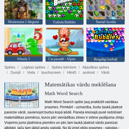
Montezuma 2 dārgumi
Tauriņš kyodai
Futbola Bubbles
Wheely 5
Cat pasaulē - Alpine Lakes
Bezgalīgi burbuļi
Spēles
Loģikas spēles
Spēles bērniem
Atjautības spēles
Dumjš
Vieta
touchscreen
Html5
android
Vārdi
Matemātikas vārdu meklēšana
Math Word Search
Math Word Search spēle ļauj praktizēt vairākas
prasmes. Pirmkārt - uzmanība, burtu laukā jāatrod
pareizie vārdi, savienojot burtus kopā ķēdē. Paneļa kreisajā pusē redzēsiet
matemātikas piemērus, kuros pēc vienādības zīmes ir virkne jautājuma zīmju.
Vispirms jums jāatrisina piemērs un pēc tam laukā jāatrod vārds pareizai
atbildei, taču tam jābūt angļu valodā. No tā izriet otrās prasmes - valodas -