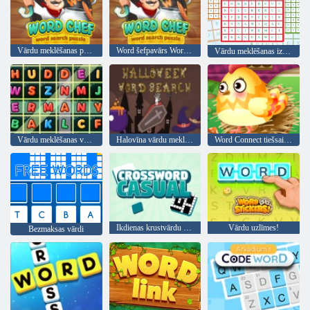
Vārdu meklēšanas puzzle
Word šefpavārs Word Search Puzzle
Vārdu meklēšanas izaicinājums
Vārdu meklēšanas valstis
Halovīna vārdu meklēšana
Word Connect tiešsaistē
Ikdienas krustvārdu mīkla
Vārdu uzlīmes!
Bezmaksas vārdi