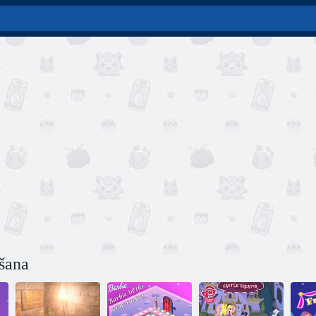
gšana