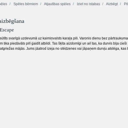
pēles
Spēles bērniem
Atjautības spēles
Iziet no istabas
Aizbēgt
Pi
Tara izgāja no
Pateicības
Mūzikas studija
Pateicības
svētku
Escape
ballītes nama
noslēpums
 aizbēgšana
 Escape
sūtīts svarīgā uzdevumā uz kaimiņvalsts karaļa pili. Varonis dienu bez pārtraukuma
 tika piedāvāts pilī gaidīt atbildi. Tas šķita aizdomīgi un arī tas, ka durvis bija cie
jāatgriežas mājās. Jums jāatrod izeja no slēdzenes vai jāpaņem durvju atslēga, kas 