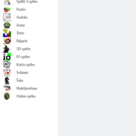
Spēlēt 3 spēles
Puzles
Sudoku
Zuma
Tetris
Biljards
3D spēles
IO spēles
Kāršu spēles
Solitaire
Šahs
Makšķerēšana
Online spēles