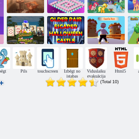
Mans mazais
Viduslaiku
Bārbija
poniju pils
aizbēgšana
Riekstkodā
radītājs
Vecāks pāris
Solitaire sapņu
izbēga no
C
ainavas
Helovīna pils
Pils skrējiens
C
bēgt
Pils
touchscreen
Izbēgt no
Viduslaiku
Html5
istabas
evakuācija
(Total 10)