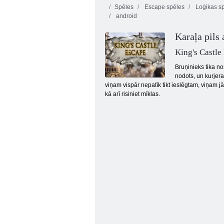
Spēles
Escape spēles
Loģikas s
android
Karaļa pils
King's Castle
Bruņinieks tika no
nodots, un kurjeram
Tonija nama aizbēgšana
viņam vispār nepatīk tikt ieslēgtam, viņam 
kā arī risiniet mīklas.