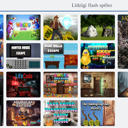
Līdzīgi flash spēles
Meža Ciems
Saprātīgais
Getaway
Strīks
Kapu skrējējs
epizode 2
Mednieku mājas
Zilās villas
Vienatnes pīles
aizbēgšana
aizbēgšana
aizbēgšana
Amgel Kids
Amgel Easy
Room
Room
LifeCode
Escape 414
Escape 385