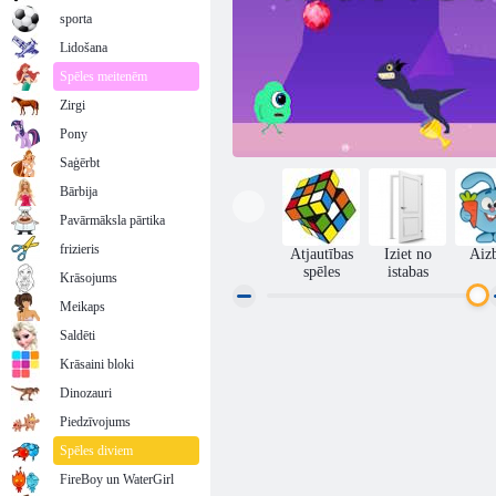
sporta
Lidošana
Spēles meitenēm
Zirgi
Pony
Saģērbt
Bārbija
Pavārmāksla pārtika
frizieris
Atjautības
Iziet no
Aiz
spēles
istabas
Krāsojums
Meikaps
Saldēti
Citplanētiešu skriešana
Krāsaini bloki
Dinozauri
Piedzīvojums
Spēles diviem
FireBoy un WaterGirl