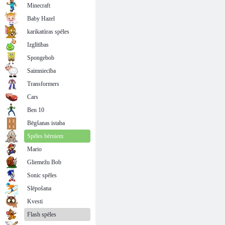
Minecraft
Baby Hazel
karikatūras spēles
Izglītības
Spongebob
Saimniecība
Transformers
Cars
Ben 10
Bēgšanas istaba
Spēles bērniem
Mario
Gliemežu Bob
Sonic spēles
Slēpošana
Kvesti
Flash spēles