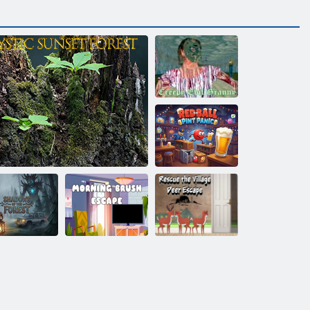
Rāpojošā ļaunā
vecenīte
Sarkanā bumba:
Pint Panic
Rīta Brush
Glābiet ciemata
Meža ēnas
Mistikas saulrieta mežs
Escape
briežu bēgšanu