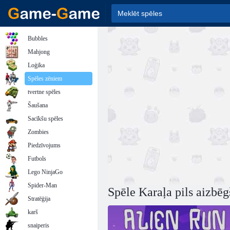
Bubbles
Mahjong
Loģika
Spēles zēniem
tvertne spēles
Šaušana
Sacīkšu spēles
Zombies
Piedzīvojums
Futbols
Lego NinjaGo
Spider-Man
Spēle Karaļa pils aizbē
Stratēģija
karš
snaiperis