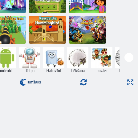
Mana mazā
Dora Explorer
ponija
Dora Magic
draudzības
Viduslaiku pils
Castle
bumba
aizsardzība
Adventure
astle Island
Zombiju kara
licker spēle
Glābiet Kolibri
pils aizsardzība
android
Telpa
Halovīni
Lēkšana
puzles
labirints
Tumšāks