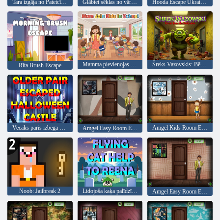
Tara izgāja no Pateicības ballītes nama
Glābiet sēklas no vārnas
Hooda Escape Ukraine 2025
Mamma pievienojas bērniem skolā
Šreks Vazovskis: Bēgt no aizmugures istabām
Rīta Brush Escape
Vecāks pāris izbēga no Helovīna pils
Amgel Kids Room Escape 356
Amgel Easy Room Escape 332
Noob: Jailbreak 2
Lidojoša kaķa palīdzība Rīnai
Amgel Easy Room Escape 331