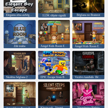
Eleganta zēna aizbēgšana
Bēgšana no Brainrot
1LDK slēptie signāli
Zilā istaba
Amgel Kids Room Escape 416
Amgel Kids Room Escape 415
Skolēnu bēgšana 2: Ciems
EPIC Escape from Barrys Prison
Vectēvs kanibāls: Bēgšana no maniaka
Klusie soļi - Vecmāmiņas muiža
Vecmāmiņa Bārbija