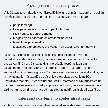
Aizraujošu meklēšanas process
Virtuālā pasaule ir daudz vieglāk realitāti, jo tur vienmēr ir padomi un papildu
priekšmetus, ar kuru jums ir pārliecināts, ka, lai izkļūt no grūtībām.
pētīja teritoriju
Lasīt pazīmes – viņi mājienu par to, ko darīt
Pick visu, ko jūs varat uzņemt
Mēģiniet pieslēgties daļas atrodami materiāli
Izmantojiet priekšmetus
ieskatīties stūriem loga, ar dīvāniem un skapji, atvērtām durvīm
Lai sarežģīt jums, atrast izeju tiešsaistes spēli ir taimeris. Minūtes
nepielūdzami darbojas uz leju, un jums ir nepieciešams, lai nozvejas tik
daudz vairāk. Ja tu būtu sajaukt, un neredzēju iespējas jauniem
pasākumiem, mēģiniet vienu no padomiem, bet tos saglabāt, jo tie ir
ierobežoti uz ilgu laiku atgūstas. Dažreiz varoņi saskaras dažas draudus, un
ja nav uzmanīgi, jūs zaudēsiet. Visur ievietots slazdus vai jums būs
uzbrukums monster. Pieredzējuši spēlētāji ir informēti par šīm briesmām un
mēģināt rīkoties uzmanīgi. Bet, pat ja mēs notikt mirt, jūs varat nekavējoties
sākt no jauna, un zinot, kur problēmas slēpjas gaidīt, tas ir viegli izvairīties.
Interesantākie tēma no spēles atrast izeju
Protams, jums patīk misticismu. Mēs arī tāpat šiem stāstiem, un mēs esam