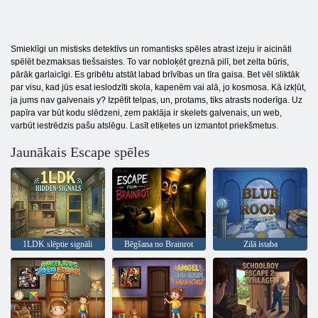
Smieklīgi un mistisks detektīvs un romantisks spēles atrast izeju ir aicināti
spēlēt bezmaksas tiešsaistes. To var nobloķēt greznā pilī, bet zelta būris,
pārāk garlaicīgi. Es gribētu atstāt labad brīvības un tīra gaisa. Bet vēl sliktāk
par visu, kad jūs esat ieslodzīti skola, kapenēm vai alā, jo kosmosa. Kā izkļūt,
ja jums nav galvenais y? Izpētīt telpas, un, protams, tiks atrasts noderīga. Uz
papīra var būt kodu slēdzeni, zem paklāja ir skelets galvenais, un web,
varbūt iestrēdzis pašu atslēgu. Lasīt etiķetes un izmantot priekšmetus.
Jaunākais Escape spēles
1LDK slēptie signāli
Bēgšana no Brainrot
Zilā istaba