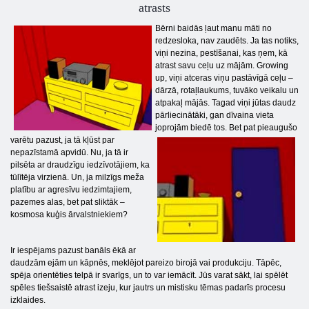
atrasts
Bērni baidās ļaut manu māti no
redzesloka, nav zaudēts. Ja tas notiks,
viņi nezina, pestīšanai, kas ņem, kā
atrast savu ceļu uz mājām. Growing
up, viņi atceras viņu pastāvīgā ceļu –
dārzā, rotaļlaukums, tuvāko veikalu un
atpakaļ mājās. Tagad viņi jūtas daudz
pārliecinātāki, gan dīvaina vieta
joprojām biedē tos. Bet pat pieaugušo
varētu pazust, ja tā kļūst par
nepazīstamā apvidū. Nu, ja tā ir
pilsēta ar draudzīgu iedzīvotājiem, ka
tūlītēja virzienā. Un, ja milzīgs meža
platību ar agresīvu iedzimtajiem,
pazemes alas, bet pat sliktāk –
kosmosa kuģis ārvalstniekiem?
Ir iespējams pazust banāls ēkā ar
daudzām ejām un kāpnēs, meklējot pareizo birojā vai produkciju. Tāpēc,
spēja orientēties telpā ir svarīgs, un to var iemācīt. Jūs varat sākt, lai spēlēt
spēles tiešsaistē atrast izeju, kur jautrs un mistisku tēmas padarīs procesu
izklaides.