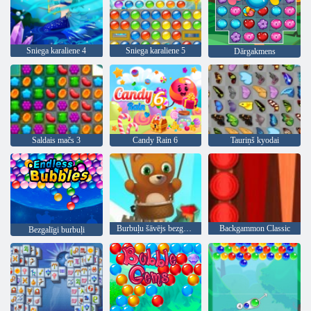
Sniega karaliene 4
Sniega karaliene 5
Dārgakmens
Saldais mačs 3
Candy Rain 6
Tauriņš kyodai
Burbuļu šāvējs bezgalīgs
Backgammon Classic
Bezgalīgi burbuļi