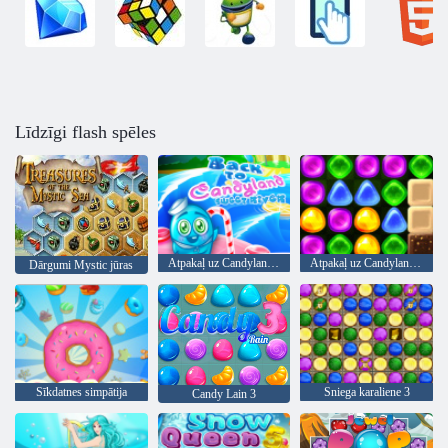
Līdzīgi flash spēles
Atpakaļ uz Candyland Sweet River
Atpakaļ uz Candyland 4: Lollipop Garden
Dārgumi Mystic jūras
Sīkdatnes simpātija
Sniega karaliene 3
Candy Lain 3