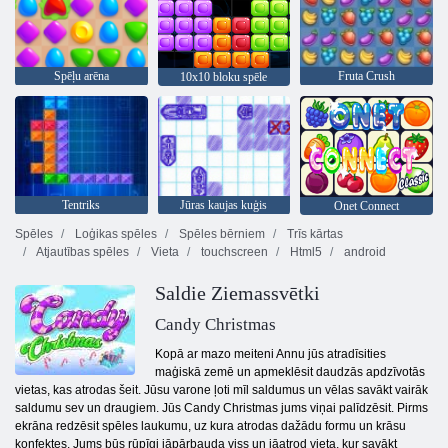
Spēļu arēna
Fruta Crush
10x10 bloku spēle
Tentriks
Jūras kaujas kuģis
Onet Connect
Spēles
Loģikas spēles
Spēles bērniem
Trīs kārtas
Atjautības spēles
Vieta
touchscreen
Html5
android
Saldie Ziemassvētki
Candy Christmas
Kopā ar mazo meiteni Annu jūs atradīsities
maģiskā zemē un apmeklēsit daudzās apdzīvotās
vietas, kas atrodas šeit. Jūsu varone ļoti mīl saldumus un vēlas savākt vairāk
saldumu sev un draugiem. Jūs Candy Christmas jums viņai palīdzēsit. Pirms
ekrāna redzēsit spēles laukumu, uz kura atrodas dažādu formu un krāsu
konfektes. Jums būs rūpīgi jāpārbauda viss un jāatrod vieta, kur savākt