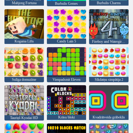
Mahjong Fortuna
Burbulis Charms
Burbulis Gemes
Kogama Lifts
Candy Lain 5
Fireboy and Watergirl 4: Kristāla templis
Sulīga domuzīme
Vienpadsmit Eleven
Sīkdatņu simpātija 2
Krāsu bloki
Kvadrātveida grābeklis
Tauriņš Kyodai HD