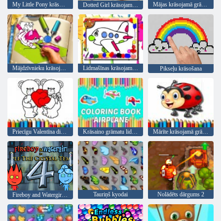
My Little Pony krāsojamā grāmata
Mājas krāsojamā grāmata
Dotted Girl krāsojamā grāmata
Mājdzīvnieku krāsojamā grāmata
Lidmašīnas krāsojamā grāmata
Pikseļu krāsošana
Priecīgu Valentīna dienu krāsošana
Krāsaino grāmatu lidmašīna
Mārīte krāsojamā grāmata
Tauriņš kyodai
Nolādēts dārgums 2
Fireboy and Watergirl 4: Kristāla templis