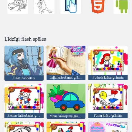
Līdzīgi flash spēles
Leļļu krāsošanas grāmata
Futbola krāsu grāmata
Pirātu veidotājs
Ziemas krāsošanas grāmata
Putnu krāsu grāmata
Mana krāsojamā grāmata