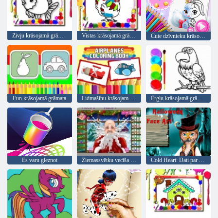
Zivju krāsojamā grāmata
Vistas krāsojamā grāmata
Cute dzīvnieku krāsojamā grāmata
Fun krāsojamā grāmata
Lidmašīnu krāsojamā grāmata
Ērgļu krāsojamā grāmata
Es varu gleznot
Ziemassvētku vecīša Real frizūras
Cold Heart: Dati par Annas sejas par Halloween