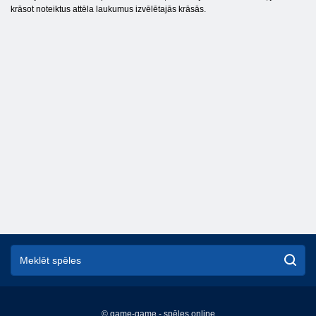
krāsot noteiktus attēla laukumus izvēlētajās krāsās.
© game-game - spēles online