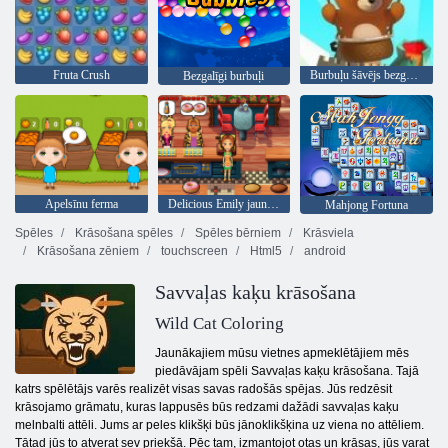
Fruta Crush
Burbuļu šāvējs bezgalīgs
Bezgalīgi burbuļi
Apelsīnu ferma
Delicious Emily jauns sākums
Mahjong Fortuna
Spēles
Krāsošana spēles
Spēles bērniem
Krāsviela
Krāsošana zēniem
touchscreen
Html5
android
Savvaļas kaķu krāsošana
Wild Cat Coloring
Jaunākajiem mūsu vietnes apmeklētājiem mēs
piedāvājam spēli Savvaļas kaķu krāsošana. Tajā
katrs spēlētājs varēs realizēt visas savas radošās spējas. Jūs redzēsit
krāsojamo grāmatu, kuras lappusēs būs redzami dažādi savvaļas kaķu
melnbalti attēli. Jums ar peles klikšķi būs jānoklikšķina uz viena no attēliem.
Tātad jūs to atverat sev priekšā. Pēc tam, izmantojot otas un krāsas, jūs varat