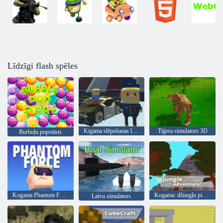
Līdzīgi flash spēles
Kigama slēpošanas lekt!
Tīģera simulators 3D
Burbuļu popstāsts
Kogama Phantom Force
Kogama: džungļu piedzīvojums
Laivu simulators