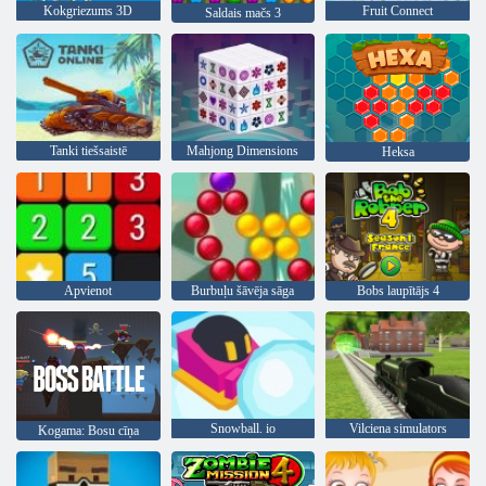
Kokgriezums 3D
Fruit Connect
Saldais mačs 3
Tanki tiešsaistē
Mahjong Dimensions
Heksa
Apvienot
Burbuļu šāvēja sāga
Bobs laupītājs 4
Snowball. io
Vilciena simulators
Kogama: Bosu cīņa