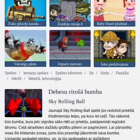
Traks pikseļu karadarbība
Baby Hazel pludmales ballīte
Zombiju misija 4
Varonīgs pilots
Jetpack meistars
Inku piedzīvojums
Spēles
Iemaņu spēles
Spēles bērniem
3d
Vieta
Pasāža
Html5
WebGL tehnoloģija
Debesu ritošā bumba
Sky Rolling Ball
Jaunajā Sky Rolling Ball spēlē jūs redzēsit priekšā
trīsdimensiju telpu, pa kuru iet ceļš. Tās sākumā
būs bumba, kura pēc signāla sāks ritēt uz priekšu, pakāpeniski iegūstot
ātrumu. Ceļā atradīsies dažādu grūtību pilieni un pagriezieni. Lai pārvarētu
visas šīs bīstamās zonas, jums būs prasmīgi jākontrolē sava bumba.
Uzmanīgi apskatiet ekrānu, un, ja jūs sastopaties ar dažādiem