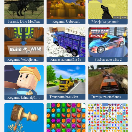
Jurassic Dino Medības
Kogama: Cubecraft
Pikseļu kaujas multiplayer
Kogama: Veidojiet uzvaru
Kravas automašīna 18
Pilsētas auto triks 2
Transporta braukšanas simulators
Derbija iznīcināšanas simulators
Kogama: kalnu alpīnists