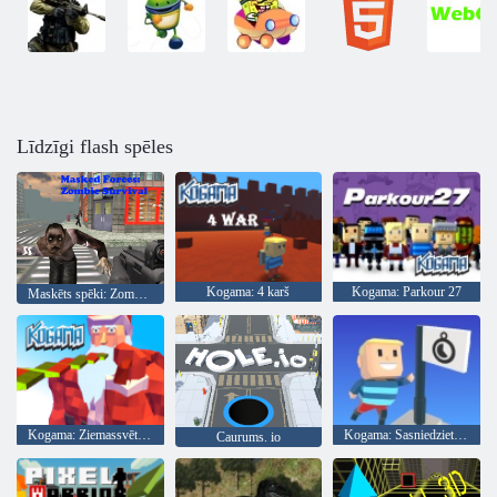
Līdzīgi flash spēles
Kogama: 4 karš
Kogama: Parkour 27
Maskēts spēki: Zombie Survival
Kogama: Ziemassvētku parks
Kogama: Sasniedziet karogu
Caurums. io