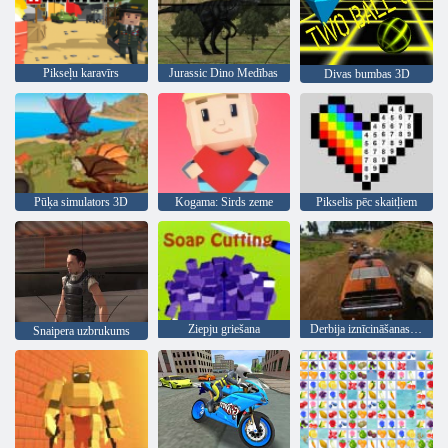
Pikseļu karavīrs
Jurassic Dino Medības
Divas bumbas 3D
Pūķa simulators 3D
Kogama: Sirds zeme
Pikselis pēc skaitļiem
Ziepju griešana
Derbija iznīcināšanas simulators
Snaipera uzbrukums