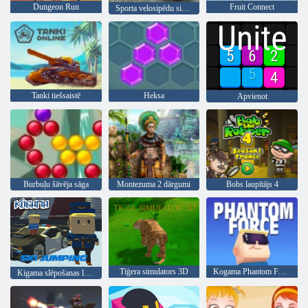
Dungeon Run
Fruit Connect
Sporta velosipēdu simulatora drifta 3d
Tanki tiešsaistē
Heksa
Apvienot
Burbuļu šāvēja sāga
Montezuma 2 dārgumi
Bobs laupītājs 4
Tīģera simulators 3D
Kogama Phantom Force
Kigama slēpošanas lekt!