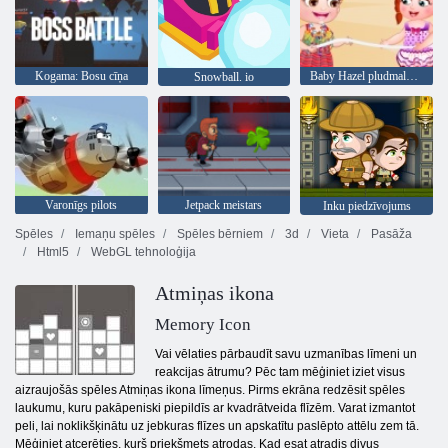
Kogama: Bosu cīņa
Baby Hazel pludmales ballīte
Snowball. io
Varonīgs pilots
Jetpack meistars
Inku piedzīvojums
Spēles
Iemaņu spēles
Spēles bērniem
3d
Vieta
Pasāža
Html5
WebGL tehnoloģija
Atmiņas ikona
Memory Icon
Vai vēlaties pārbaudīt savu uzmanības līmeni un
reakcijas ātrumu? Pēc tam mēģiniet iziet visus
aizraujošās spēles Atmiņas ikona līmeņus. Pirms ekrāna redzēsit spēles
laukumu, kuru pakāpeniski piepildīs ar kvadrātveida flīzēm. Varat izmantot
peli, lai noklikšķinātu uz jebkuras flīzes un apskatītu paslēpto attēlu zem tā.
Mēģiniet atcerēties, kurš priekšmets atrodas. Kad esat atradis divus