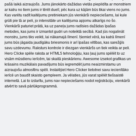
pašā laikā aizraujošs. Jums jānokārto dažādas vietās piepildīta ar monstriem
ar katru no tiem jums ir tērēt duelī, pēc kura uz kājām būs tikai viens no jums.
Kas varētu radīt kaitējumu pretiniekam jūs vienkārši nepieciešams, lai kule
grūti pie tā ar peli, jo intensitāte un kaitējuma apjomu atkarīgs no šo.
Vienkārši paturiet prātā, ka uz paneļa jums radīsies dažādas īpašas
metodes, kas jums ir izmantot gudri un noteiktā secībā. Kad jūs nogalināt
monstru, jums tiks veikti, lai nākamajā līmenī. Ņemiet vērā, ka katrā līmenī
jums būs jāgaida jaudīgāku briesmonis ir arī īpašas viltības, kas sarežģīs
savu uzdevumu. Raksturs kontrole ir diezgan vienkāršs un tiek veikta ar peli.
Hero Clicke spēle raksta ar HTML5 tehnoloģiju, kas ļauj jums spēlēt to uz
visām mūsdienu ierīcēm, tai skaitā pieskārienu. Awesome izsekot grafikas un
krāsains muzikālais pavadījums būs iegremdēt jums neaizmirstamu un
aizraujošu atmosfēru spēli. Instalējiet Hero Clicker lietotnei savu iecienītāko
ierīcē un baudīt skaisto gempleem. Ja vēlaties, jūs varat spēlēt tiešsaistē
internetā. Lai to izdarītu, jums nav nepieciešams nodot reģistrāciju, vienkārši
atvērt to savā pārlūkprogrammā.