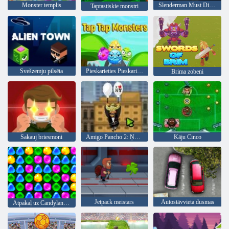
Monster templis
Slenderman Must Die: rūpnieciskie atkritumi
Taptastiskie monstri
Svešzemju pilsēta
Pieskarieties Pieskarieties monstriem
Brima zobeni
Sakauj briesmoni
Amigo Pancho 2: Ņujorkas ballīte
Kāju Cinco
Jetpack meistars
Autostāvvieta dusmas
Atpakaļ uz Candyland 4: Lollipop Garden