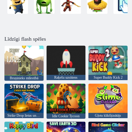
Līdzīgi flash spēles
Raķešu uzsitiens
Super Buddy Kick 2
Bruņinieks mīlestībā
Strike Drop lietas un pakāpes
Gļotu klikšķinātājs
Idle Cookie Tycoon