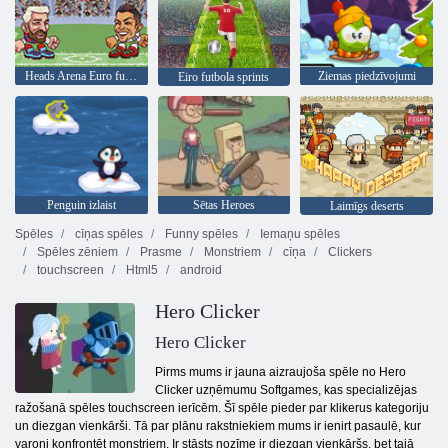
Heads Arena Euro futbols
Ziemas piedzīvojumi
Eiro futbola sprints
Penguin izlaist
Sētas Heroes
Laimīgs deserts
Spēles
cīņas spēles
Funny spēles
Iemaņu spēles
Spēles zēniem
Prasme
Monstriem
cīņa
Clickers
touchscreen
Html5
android
Hero Clicker
Hero Clicker
Pirms mums ir jauna aizraujoša spēle no Hero
Clicker uzņēmumu Softgames, kas specializējas
ražošanā spēles touchscreen ierīcēm. Šī spēle pieder par klikerus kategoriju
un diezgan vienkārši. Tā par plānu rakstniekiem mums ir ienirt pasaulē, kur
varoņi konfrontēt monstriem. Ir stāsts nozīme ir diezgan vienkāršs, bet tajā