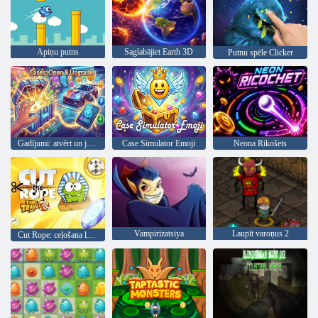
Apiņu putns
Saglabājiet Earth 3D
Putnu spēle Clicker
Gadījumi: atvērt un jaunināt
Case Simulator Emoji
Neona Rikošets
Vampirizatsiya
Laupīt varoņus 2
Cut Rope: ceļošana laikā