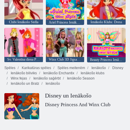
Chibi Ienākošo Stella
Ienākošo Klubs: Dress
Ariel Princess Ienākošo Style
Sv. Valentīna diena Pāris
Winx Club 3D Jigsaw Puzzle
Beauty Princess Ienākošo Style
Spēles
Karikatūras spēles
Spēles meitenēm
Ienākošo
Disney
Ienākošo biliviks
Ienākošo Enchantix
Ienākošo klubs
Winx fejas
Ienākošo saģērbt
Ienākošo Season
Ienākošo un Bratz
Ienākošo
Disney un Ienākošo
Disney Princess And Winx Club