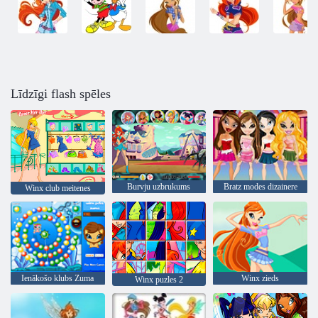
Līdzīgi flash spēles
Burvju uzbrukums
Bratz modes dizainere
Winx club meitenes
Ienākošo klubs Zuma
Winx zieds
Winx puzles 2