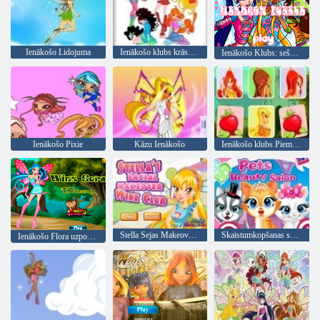
Ienākošo Lidojuma
Ienākošo klubs krāsošana
Ienākošo Klubs: sešstūra puzle
Ienākošo Pixie
Kāzu Ienākošo
Ienākošo klubs Piemiņas triks
Stella Sejas Makeover Ienākošo klubs
Skaistumkopšanas salons par mājdzīvniekiem
Ienākošo Flora uzposties