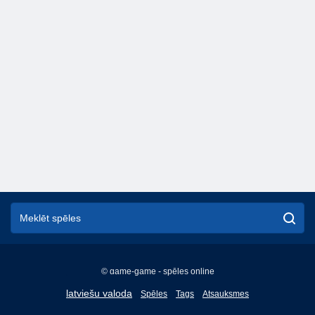
© game-game - spēles online
English
latviešu valoda
Spēles
Tags
Atsauksmes