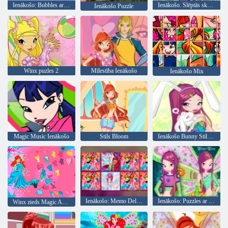
Ienākošo: Bubbles ar fejas
Ienākošo. Slēptās skaits
Ienākošo Puzzle
Winx puzles 2
Mīlestība Ienākošo
Ienākošo Mix
Magic Music Ienākošo
Stils Bloom
Ienākošo Bunny Stils: apaļa puzzle
Ienākošo: Memo Deluxe
Ienākošo: Puzzles ar Roxy
Winx zieds Magic Apģērbs