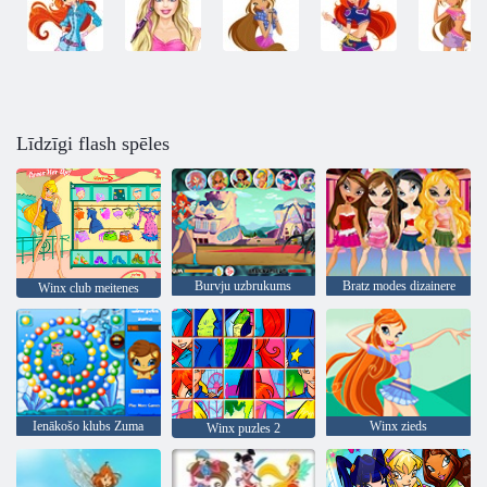
Līdzīgi flash spēles
Burvju uzbrukums
Bratz modes dizainere
Winx club meitenes
Ienākošo klubs Zuma
Winx zieds
Winx puzles 2