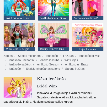
Ariel Princess Ienākošo Style
Sv. Valentīna diena Pāris
Ienākošo Klubs: Dress
Winx Club 3D Jigsaw Puzzle
Beauty Princess Ienākošo Style
Fejas Laumiņa
Spēles
Spēles meitenēm
Ienākošo
Frizūras
Ienākošo biliviks
Ienākošo Enchantix
Ienākošo klubs
Winx fejas
Ienākošo saģērbt
Ienākošo Season
Ienākošo un Bratz
Ienākošo
Skaistumkopšanas salons
Salons frizūras
Kāzu Ienākošo
Bridal Winx
Ienākošo klubs gatavojas kāzu ceremoniju.
Sagatavot sieviete: Atrast kāzas, baltu kleitu un
padarīt skaistu frizūru. Neaizmirstiet par stilīgu kurpes!