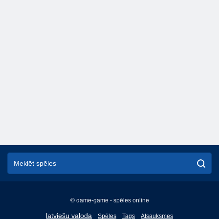
© game-game - spēles online
English
latviešu valoda
Spēles
Tags
Atsauksmes