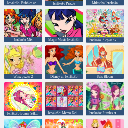
Ienākošo: Bubbles ar fejas
Mīlestība Ienākošo
Ienākošo Puzzle
Ienākošo Mix
Magic Music Ienākošo
Ienākošo. Slēptās skaits
Winx puzles 2
Disney un Ienākošo
Stils Bloom
Ienākošo: Memo Deluxe
Ienākošo: Puzzles ar Roxy
Ienākošo Bunny Stils: apaļa puzzle