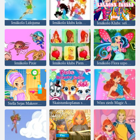
Ienākošo Lidojuma
Ienākošo klubs krāsošana
Ienākošo Klubs: sešstūra puzle
Ienākošo Pixie
Ienākošo klubs Piemiņas triks
Ienākošo Flora uzposties
Skaistumkopšanas salons par mājdzīvniekiem
Winx zieds Magic Apģērbs
Stella Sejas Makeover Ienākošo klubs