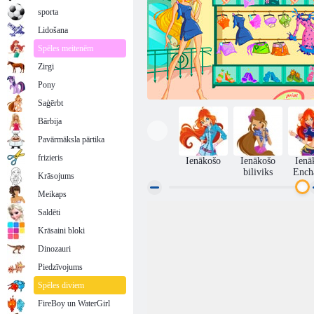
sporta
Lidošana
Spēles meitenēm
Zirgi
Pony
Saģērbt
Bārbija
Pavārmāksla pārtika
frizieris
Ienākošo
Ienākošo
Ienā
biliviks
Ench
Krāsojums
Meikaps
Saldēti
Winx club meitenes
Krāsaini bloki
Dinozauri
Piedzīvojums
Spēles diviem
FireBoy un WaterGirl