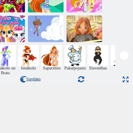
inx puzles 2
Winx zieds
Kāzu Ienākošo
aistumkopšanas
salons par
Ienākošo:
jdzīvniekiem
Bubbles ar fejas
Ienākošo Puzzle
nākošo un
Ienākošo
Sapucēties
Pakalpojums
Slavenības
Grims
Bratz
Tumšāks