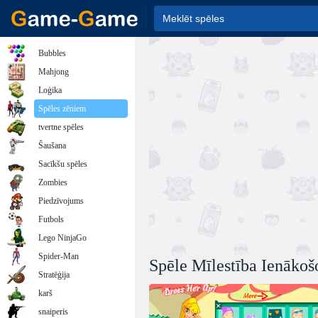
Bubbles
Mahjong
Loģika
Spēles zēniem
tvertne spēles
Šaušana
Sacīkšu spēles
Zombies
Piedzīvojums
Futbols
Lego NinjaGo
Spider-Man
Spēle Mīlestība Ienākoš
Stratēģija
karš
snaiperis