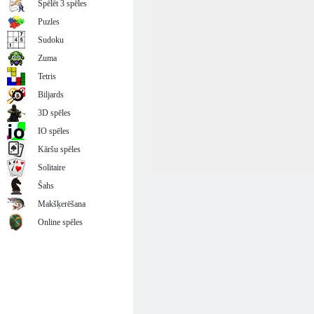
Spēlēt 3 spēles
Puzles
Sudoku
Zuma
Tetris
Biljards
3D spēles
IO spēles
Kāršu spēles
Solitaire
Šahs
Makšķerēšana
Online spēles