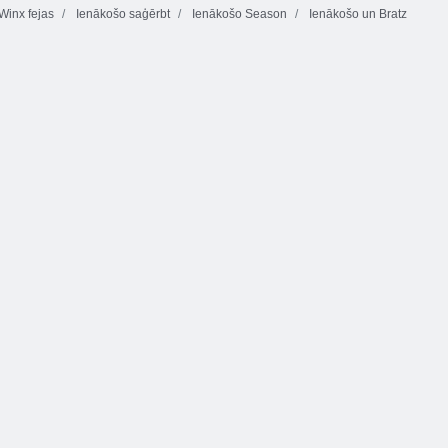
Winx fejas
Ienākošo saģērbt
Ienākošo Season
Ienākošo un Bratz