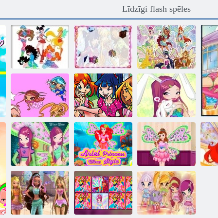
Līdzīgi flash spēles
Ienākošo klubs
Ienākošo Klubs:
Ienākošo.
krāsošana
sešstūra puzle
Slēptās skaits
Ienākošo Bunny
Stils: apaļa
Ienākošo Pixie
Ienākošo Mix
puzzle
Ienākošo:
Ariel Princess
Beauty Princess
Ie
Puzzles ar Roxy
Ienākošo Style
Ienākošo Style