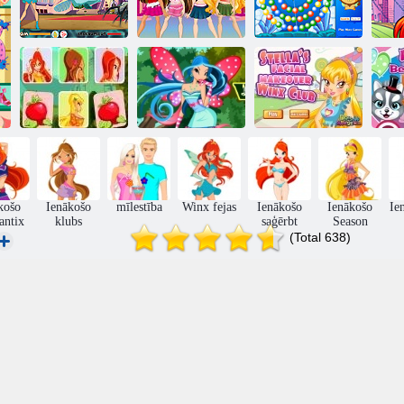
Burvju
Bratz modes
Ienākošo klubs
uzbrukums
dizainere
Zuma
W
Stella Sejas
Sk
Ienākošo klubs
Ienākošo Flora
Makeover
Piemiņas triks
uzposties
Ienākošo klubs
mā
košo
Ienākošo
mīlestība
Winx fejas
Ienākošo
Ienākošo
Ie
antix
klubs
saģērbt
Season
(Total 638)