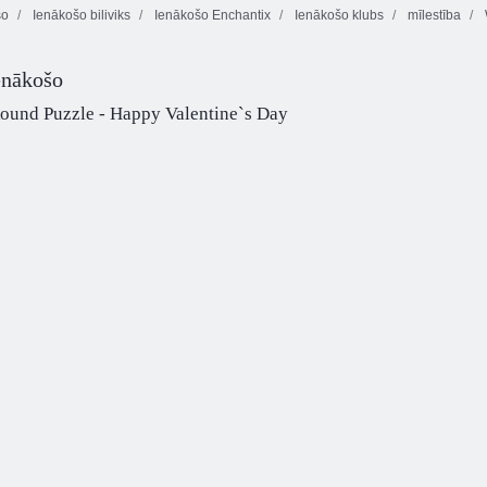
šo
Ienākošo biliviks
Ienākošo Enchantix
Ienākošo klubs
mīlestība
Winx Club 3D
Ienākošo: Memo
Jigsaw Puzzle
Deluxe
Fejas Laumiņa
enākošo
ound Puzzle - Happy Valentine`s Day