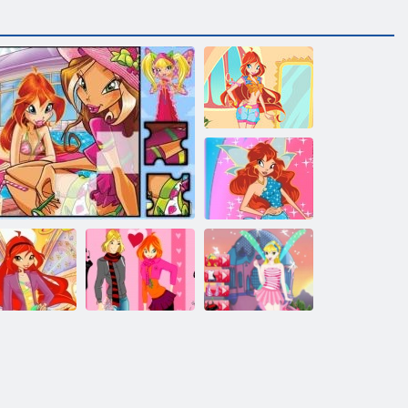
Stils Bloom
Winx zieds
Magic Apģērbs
nākošo Klubs:
Sv. Valentīna
Winx Stella
Dress
Winx puzles 2
diena Pāris
saģērbt