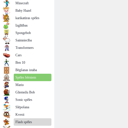
Minecraft
Baby Hazel
karikatūras spēles
Izglītības
Spongebob
Saimniecība
Transformers
Cars
Ben 10
Bēgšanas istaba
Spēles bērniem
Mario
Gliemežu Bob
Sonic spēles
Slēpošana
Kvesti
Flash spēles