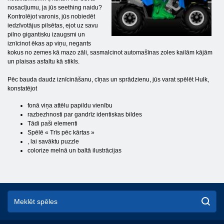
nosacījumu, ja jūs seething naidu?
Kontrolējot varonis, jūs nobiedēt
iedzīvotājus pilsētas, ejot uz savu
pilno gigantisku izaugsmi un
iznīcinot ēkas ap viņu, negants
kokus no zemes kā mazo zāli, sasmalcinot automašīnas zoles kailām kājām
un plaisas asfaltu kā stikls.
Pēc bauda daudz iznīcināšanu, cīņas un sprādzienu, jūs varat spēlēt Hulk,
konstatējot
fonā viņa attēlu papildu vienību
razbezhnosti par gandrīz identiskas bildes
Tādi paši elementi
Spēlē « Trīs pēc kārtas »
, lai savāktu puzzle
colorize melnā un baltā ilustrācijas