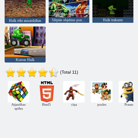
Slēptās objektus pontons
Hulk trakums
Hulk rēkt aizsardzības
Kravas Hulk
(Total 11)
Atjautības
Html5
cīņa
puzles
Prasme
spēles