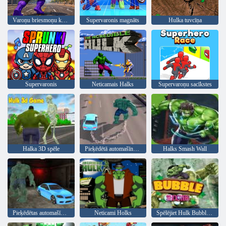
Varoņu briesmoņu kaujas spēle
Supervaronis magnāts
Hulka tuvcīņa
Supervaronis
Neticamais Halks
Supervaroņu sacīkstes
Halka 3D spēle
Pieķēdētā automašīna pret Halku
Halks Smash Wall
Pieķēdētas automašīnas pret Ramp hulk spēli
Neticami Holks
Spēlējiet Hulk Bubble Shooter spēles