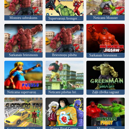
Monstru uzbrukums
Neticami Monster
Supervaroņi Avengers Hydra Dash
Sarkanais briesmonis
Briesmoņu pilsēta
Sarkanais briesmonis finierzāģis
Neticama supervaroņu mīkla
Neticami pilsētas briesmonis rieciena varoņa izdzīvošana
Zaļā cilvēka sagraut
Guess Pixel Comics
Monstri cīņa