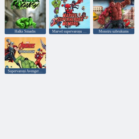
Halks Smashs
Marvel supervaroņu atmiņa
Monstru uzbrukums
Supervaroņi Avengers Hydra Dash