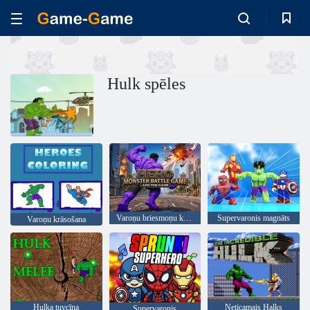
Hulk spēles
Varoņu briesmoņu kaujas spēle
Supervaronis magnāts
Varoņu krāsošana
Hulka tuvcīņa
Neticamais Halks
Supervaronis