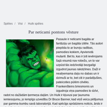
Spēles
Visi
Hulk spēles
Par neticami pontons vēsture
Pasaule ir neticami bagāta ar
fantāziju un bagāta iztēle. Tās autori
piepilda to ar burvju radības,
pamodies kokiem, Apvienotā
mutanti. Bet to, kas ir ļoti ievērojams
šajā visumā nav robežu, un to var
uzpūst tās iedzīvotāji bezgalīgi
izgudrot jaunas rakstzīmes. Daži ir
neatņemama daļa no dabas un ir
dzimuši ar to, bet citi ir parādījušies,
pateicoties pūlēm cilvēks.
Frankenšteins briesmonis un
izgudroja viņa pamodies to dzīvi,
radot no dažādām ķermeņa daļām. Un Hulk ir kļuvusi par ļaunuma
iemiesojumu, jo lempīgs uzvedību Dr Bruce Banner, kad viņš veica pētījumus
par gamma-bumbu savā laboratorijā. Kad spēcīgs sprādziens noticis, ārsts ir