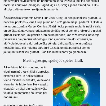
piedzīvojusi savu ietekmi, un brīnumainā kārtā izdzīvoja, bet tās ģenētika ir
notikušas būtiskas izmaiņas. Tagad viņš ir dusmīgs, jo tas atmodina Hulk –
Milzīgs zaļā un nekontrolējama briesmonis.
Šis stāsts tika izgudrots Stens Lī un Jack Kirby, un debija komiksu grāmatu «
neticami pontons » Viņš turēja pirmo no 1962. gada maija, padarot Hulk daļā
no varoņa žurnāla Marvel Comics. Jāatzīmē, ka pirmais mutants nebija zaļa,
un pelēks, kā galvenais redaktors nevēlējās nodot pontons jebkurai etniskai
grupai. Bet tāpēc, ka ķīmiskā rūpniecība perioda, kas ražo krāsas, nevarēja
pieturēties pie precīzu tehnoloģiju toņos, monster no atbrīvošanas, lai
atbrīvotu ieguvusi zaļo, tad pelēks vēlreiz. Lai izvairītos no turpmākas
neskaidrības, tika nolemts pārtraukt uz zaļa, un pat pārrakstīt pirmos
jautājumus komiksu grāmatu, kas tika minēts par viņa glezniecību.
Mest agresiju, spēlējot spēles Hulk
Attiecībā uz būtību pontons, tas ir
viegli uzminēt, ka viņš bija agresīvs,
bīstami citiem un nelīdzsvarota.
Vienā mirklī kļūst skaidrs, ka nekāda
vienošanās labāk lam. Hulk apgāž
visapkārt un tikai atgriezās cilvēka
veidolā, tā pamostas šausmas par
nodarījumu.
veiksmīgas komiksi bieži avots