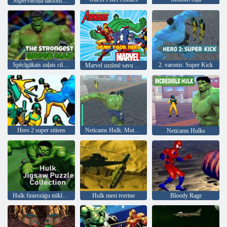
Supervaroņa taksometrs
Spēcīgākais zaļais cilvēks
2. varonis: Super Kick
Marvel uzzīmē savu varoni
Hero 2 super sitiens
Neticams Hulk: Mutantu spēks
Neticams Hulks
Hulk finierzāģu mīklu kolekcija
Hulk mest tvertne
Bloody Rage