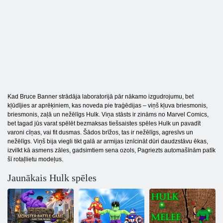
Kad Bruce Banner strādāja laboratorijā pār nākamo izgudrojumu, bet
kļūdījies ar aprēķiniem, kas noveda pie traģēdijas – viņš kļuva briesmonis,
briesmonis, zaļā un nežēlīgs Hulk. Viņa stāsts ir zināms no Marvel Comics,
bet tagad jūs varat spēlēt bezmaksas tiešsaistes spēles Hulk un pavadīt
varoni cīņas, vai fit dusmas. Šādos brīžos, tas ir nežēlīgs, agresīvs un
nežēlīgs. Viņš bija viegli tikt galā ar armijas iznīcināt dūri daudzstāvu ēkas,
izvilkt kā asmens zāles, gadsimtiem sena ozols, Pagriezts automašīnām patīk
šī rotaļlietu modeļus.
Jaunākais Hulk spēles