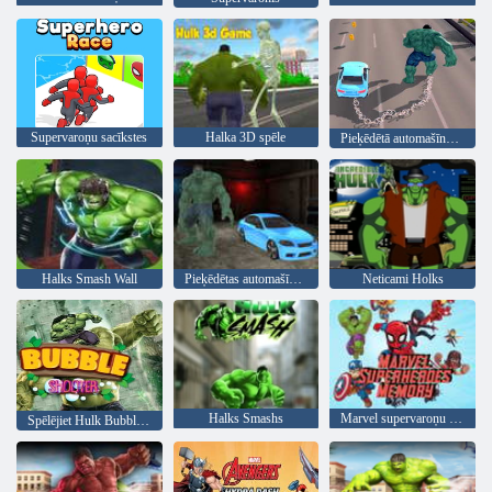
Supervaroņu sacīkstes
Halka 3D spēle
Pieķēdētā automašīna pret Halku
Halks Smash Wall
Pieķēdētas automašīnas pret Ramp hulk spēli
Neticami Holks
Halks Smashs
Marvel supervaroņu atmiņa
Spēlējiet Hulk Bubble Shooter spēles