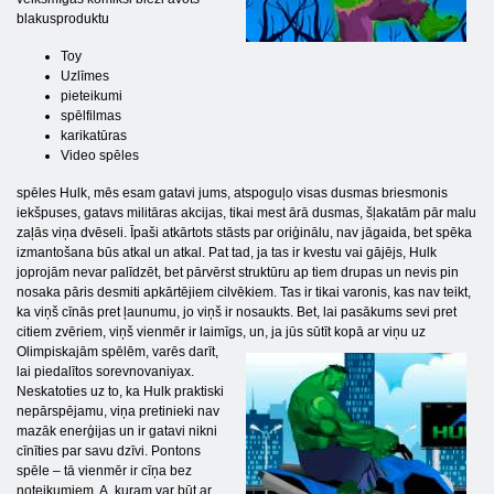
blakusproduktu
Toy
Uzlīmes
pieteikumi
spēlfilmas
karikatūras
Video spēles
spēles Hulk, mēs esam gatavi jums, atspoguļo visas dusmas briesmonis
iekšpuses, gatavs militāras akcijas, tikai mest ārā dusmas, šļakatām pār malu
zaļās viņa dvēseli. Īpaši atkārtots stāsts par oriģinālu, nav jāgaida, bet spēka
izmantošana būs atkal un atkal. Pat tad, ja tas ir kvestu vai gājējs, Hulk
joprojām nevar palīdzēt, bet pārvērst struktūru ap tiem drupas un nevis pin
nosaka pāris desmiti apkārtējiem cilvēkiem. Tas ir tikai varonis, kas nav teikt,
ka viņš cīnās pret ļaunumu, jo viņš ir nosaukts. Bet, lai pasākums sevi pret
citiem zvēriem, viņš vienmēr ir laimīgs, un, ja jūs sūtīt
kopā ar viņu uz
Olimpiskajām spēlēm, varēs darīt,
lai piedalītos sorevnovaniyax.
Neskatoties uz to, ka Hulk praktiski
nepārspējamu, viņa pretinieki nav
mazāk enerģijas un ir gatavi nikni
cīnīties par savu dzīvi. Pontons
spēle – tā vienmēr ir cīņa bez
noteikumiem. A, kuram var būt ar