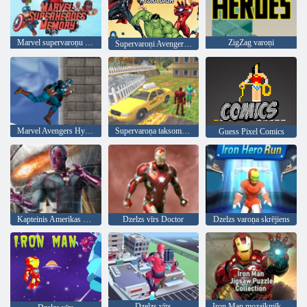
Marvel supervaroņu atmiņa
ZigZag varoņi
Supervaroņi Avengers Hydra Dash
Marvel Avengers Hydra Dash
Supervaroņa taksometrs
Guess Pixel Comics
Kapteinis Amerikas pilsoņu kara finierzāģis 2
Dzelzs vīrs Doctor
Dzelzs varoņa skrējiens
Dzelzs vīrs
Iron Man mozaīkmīklas kolekcija