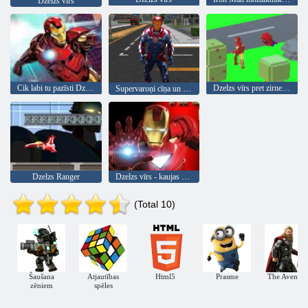
Dzelzs vīrs
Cik labi tu pazīsti Dzelzs vīru?
Dzelzs vīrs pret zirnekļiem
Supervaroņi cīņa un lidošana
Dzelzs Ranger
Dzelzs vīrs - kaujas pilsētā
(Total 10)
Šaušana
Atjautības
Html5
Prasme
The Avenger
zēniem
spēles