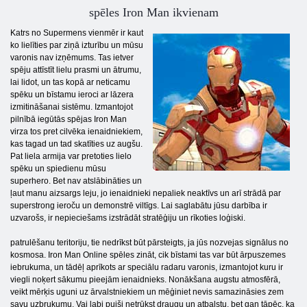
spēles Iron Man ikvienam
Katrs no Supermens vienmēr ir kaut
ko lielīties par ziņā izturību un mūsu
varonis nav izņēmums. Tas ietver
spēju attīstīt lielu prasmi un ātrumu,
lai lidot, un tas kopā ar neticamu
spēku un bīstamu ieroci ar lāzera
izmitināšanai sistēmu. Izmantojot
pilnībā iegūtās spējas Iron Man
virza tos pret cilvēka ienaidniekiem,
kas tagad un tad skatīties uz augšu.
Pat liela armija var pretoties lielo
spēku un spiedienu mūsu
superhero. Bet nav atslābināties un
ļaut manu aizsargs leju, jo ienaidnieki nepaliek neaktīvs un arī strādā par
superstrong ieroču un demonstrē viltīgs. Lai saglabātu jūsu darbība ir
uzvarošs, ir nepieciešams izstrādāt stratēģiju un rīkoties loģiski.
patrulēšanu teritoriju, tie nedrīkst būt pārsteigts, ja jūs nozvejas signālus no
kosmosa. Iron Man Online spēles zināt, cik bīstami tas var būt ārpuszemes
iebrukuma, un tādēļ aprīkots ar speciālu radaru varonis, izmantojot kuru ir
viegli noķert sākumu pieejām ienaidnieks. Nonākšana augstu atmosfērā,
veikt mērķis uguni uz ārvalstniekiem un mēģiniet nevis samazināsies zem
savu uzbrukumu. Vai labi puiši netrūkst draugu un atbalstu, bet gan tāpēc, ka