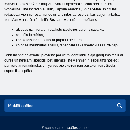
Marvel Comics dažreiz ļauj viņa varoņi apvienoties cīņā pret ļaunumu.
Wolverine, The Incredible Hulk, Captain America, Spider-Man un citi tās
iedzīvotāji vienmēr esam priecīgi lai cīnītos agresorus, kas saņem atbalstu
Iron Man viņa grūtajā misijā. Bez tam, vienmēr ir iespējams:
attiecas uz miera un rotaļlietu izvēlēties varonis uzvalks,
salocīta to mīklas,
konstatēts fona attēlus ar papildu detaļām
colorize melnbaltos attēlus, tāpēc viņi sāka spēlēt krāsas. &Nbsp;
Jebkura spēlēs atsauci pievieno par vēlmi darīt labu. Šajā gadījumā tas ir ar
dūres un neticami spēcīgs, bet, diemžēl, ne vienmēr ir iespējams noslēgt
pamieru ar ienaidnieku, un ķerties pie ekstrēmiem pasākumiem. Spēks
saprot tikai spēka.
© game-game - spēles online