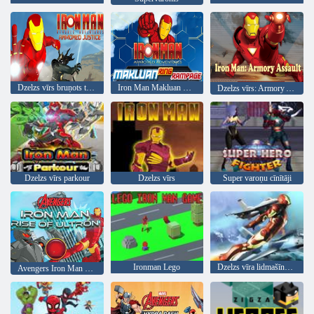
Dzelzs vīrs bruņots taisnīgums
Iron Man Makluan Ring Rampage
Dzelzs vīrs: Armory Assault
Dzelzs vīrs parkour
Dzelzs vīrs
Super varoņu cīnītāji
Ironman Lego
Dzelzs vīra lidmašīnu karš
Avengers Iron Man Rise of Ultron 2