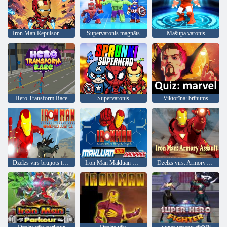
Iron Man Repulsor Rush
Supervaronis magnāts
Mašupa varonis
Hero Transform Race
Supervaronis
Viktorīna: brīnums
Dzelzs vīrs bruņots taisnīgums
Iron Man Makluan Ring Rampage
Dzelzs vīrs: Armory Assault