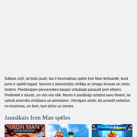
Īsākais ceļš, lai būtu jautri, tas ir bezmaksas spēle Iron Man tiešsaistē, kurā
jums ir spēlēt tagad. Varonis ir pieredzējis cīnītājs ar smago bruņas un sirds-
motors. Piedāvājam pievienoties kaujas virtuālajā pasaulē pret villains.
Pretinieki ir daudz, un viņi visi nāk. Mums ir pastāvīgi uzlabot savu līmeni, lai
uzkrāt arsenāls zināšanu un pieredzes. Vienīgais veids, kā uzvarēt neliešus
no kosmosa, un tiem, kuri dzīvo uz zemes.
Jaunākais Iron Man spēles