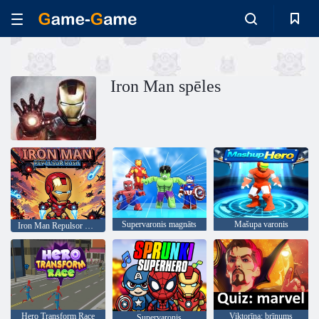
Iron Man spēles
Supervaronis magnāts
Mašupa varonis
Iron Man Repulsor Rush
Hero Transform Race
Viktorīna: brīnums
Supervaronis