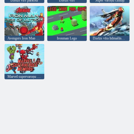
Dzelzs vīrs parkour
Dzelzs vīrs
Super varoņu cīnītāji
Avengers Iron Man Rise of Ultron 2
Ironman Lego
Dzelzs vīra lidmašīnu karš
Marvel supervaroņu atmiņa