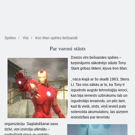
Spēles
Visi
Iron Man spēles tiešsaistē
Par varoni stāsts
Dzelzs vīrs tiešsaistes spēles –
turpinājums sākotnējo stāsts Tony
Stark gribas likteni, kļuva Iron Man.
, nāca klajā ar šo skaitli 1963, Stens
Lī. Tas viss sākās ar to, ka Tony ir
izgudrots augsto tehnoloģiju ieroci,
kas bija iemesls uzbrukumu lab un
izgudrotājs ievainoto, un pēc tam,
kad tā vietā, sirds, viņš ievieš pats
solenoīda akumulatoru, tas aizņem
ieslodzītais par teroristu
organizāciju. Saglabāšanai savu
dzīvi, viņi izvirzīja ultimātu –
nodrošināt viņus ar unikālu