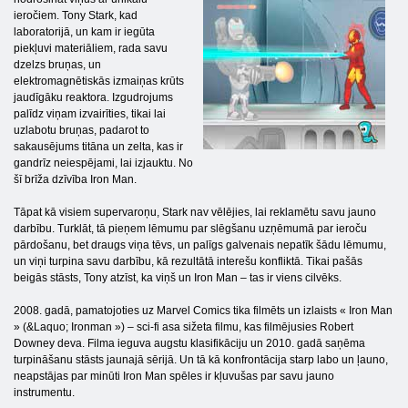
ieročiem. Tony Stark, kad
laboratorijā, un kam ir iegūta
piekļuvi materiāliem, rada savu
dzelzs bruņas, un
elektromagnētiskās izmaiņas krūts
jaudīgāku reaktora. Izgudrojums
palīdz viņam izvairīties, tikai lai
uzlabotu bruņas, padarot to
sakausējums titāna un zelta, kas ir
gandrīz neiespējami, lai izjauktu. No
šī brīža dzīvība Iron Man.
Tāpat kā visiem supervaroņu, Stark nav vēlējies, lai reklamētu savu jauno
darbību. Turklāt, tā pieņem lēmumu par slēgšanu uzņēmumā par ieroču
pārdošanu, bet draugs viņa tēvs, un palīgs galvenais nepatīk šādu lēmumu,
un viņi turpina savu darbību, kā rezultātā interešu konfliktā. Tikai pašās
beigās stāsts, Tony atzīst, ka viņš un Iron Man – tas ir viens cilvēks.
2008. gadā, pamatojoties uz Marvel Comics tika filmēts un izlaists « Iron Man
» (&Laquo; Ironman ») – sci-fi asa sižeta filmu, kas filmējusies Robert
Downey deva. Filma ieguva augstu klasifikāciju un 2010. gadā saņēma
turpināšanu stāsts jaunajā sērijā. Un tā kā konfrontācija starp labo un ļauno,
neapstājas par minūti Iron Man spēles ir kļuvušas par savu jauno
instrumentu.