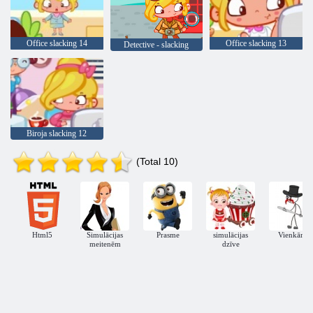
Office slacking 14
Office slacking 13
Detective - slacking
Biroja slacking 12
(Total 10)
Html5
Simulācijas
Prasme
simulācijas
Vienkāršs
meitenēm
dzīve