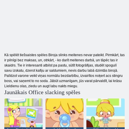
Kā spēlēt tiešsaistes spēles Biroja slinks meitenes nevar pateikt. Pirmkārt, tas
ir pilnīgi bez maksas, un, otrkārt, - ko darīt meitenes darbā, un tāpēc tas ir
skaidrs. Tie ir interesanti atbilst pa pastu, sūtīt fotogrāfijas, studēt spogulī
savu izskatu, dzerot kafiju ar saldumiem, nevis darbu labā dzimtās birojā.
Palīdzot varone veikt viņas normālu bezdarbību, izvairītos noķert acs stingru
boss, vai saņemt to no soda. Jābūt uzmanīgam, jūs varat pārvaldīt, lai krāsu
Lieldienu olas, ziedu un augt labu nakts miegu.
Jaunākais Office slacking spēles