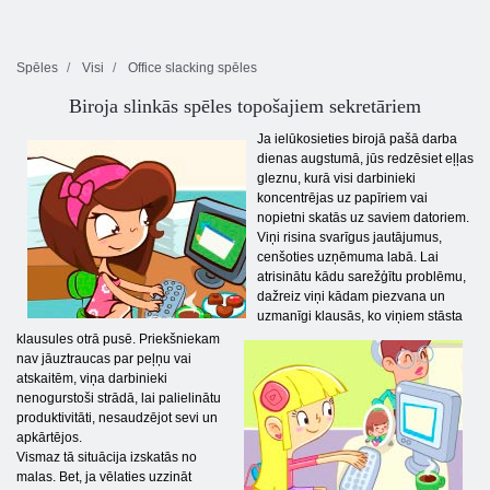
Spēles
Visi
Office slacking spēles
Biroja slinkās spēles topošajiem sekretāriem
Ja ielūkosieties birojā pašā darba
dienas augstumā, jūs redzēsiet eļļas
gleznu, kurā visi darbinieki
koncentrējas uz papīriem vai
nopietni skatās uz saviem datoriem.
Viņi risina svarīgus jautājumus,
cenšoties uzņēmuma labā. Lai
atrisinātu kādu sarežģītu problēmu,
dažreiz viņi kādam piezvana un
uzmanīgi klausās, ko viņiem stāsta
klausules otrā pusē. Priekšniekam
nav jāuztraucas par peļņu vai
atskaitēm, viņa darbinieki
nenogurstoši strādā, lai palielinātu
produktivitāti, nesaudzējot sevi un
apkārtējos.
Vismaz tā situācija izskatās no
malas. Bet, ja vēlaties uzzināt