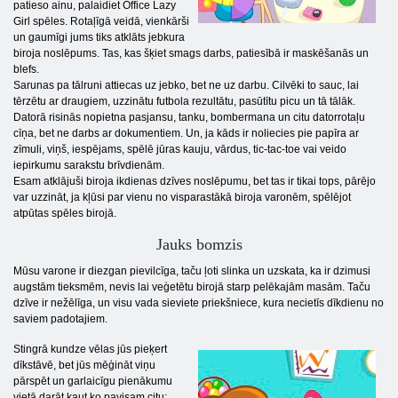
patieso ainu, palaidiet Office Lazy
Girl spēles. Rotaļīgā veidā, vienkārši
un gaumīgi jums tiks atklāts jebkura
biroja noslēpums. Tas, kas šķiet smags darbs, patiesībā ir maskēšanās un
blefs.
Sarunas pa tālruni attiecas uz jebko, bet ne uz darbu. Cilvēki to sauc, lai
tērzētu ar draugiem, uzzinātu futbola rezultātu, pasūtītu picu un tā tālāk.
Datorā risinās nopietna pasjansu, tanku, bombermana un citu datorrotaļu
cīņa, bet ne darbs ar dokumentiem. Un, ja kāds ir noliecies pie papīra ar
zīmuli, viņš, iespējams, spēlē jūras kauju, vārdus, tic-tac-toe vai veido
iepirkumu sarakstu brīvdienām.
Esam atklājuši biroja ikdienas dzīves noslēpumu, bet tas ir tikai tops, pārējo
var uzzināt, ja kļūsi par vienu no visparastākā biroja varonēm, spēlējot
atpūtas spēles birojā.
Jauks bomzis
Mūsu varone ir diezgan pievilcīga, taču ļoti slinka un uzskata, ka ir dzimusi
augstām tieksmēm, nevis lai veģetētu birojā starp pelēkajām masām. Taču
dzīve ir nežēlīga, un visu vada sieviete priekšniece, kura necietīs dīkdienu no
saviem padotajiem.
Stingrā kundze vēlas jūs pieķert
dīkstāvē, bet jūs mēģināt viņu
pārspēt un garlaicīgu pienākumu
vietā darāt kaut ko pavisam citu: