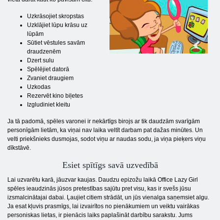
Uzkrāsojiet skropstas
Uzklājiet lūpu krāsu uz
lūpām
Sūtiet vēstules savām
draudzenēm
Dzert sulu
Spēlējiet datorā
Zvaniet draugiem
Uzkodas
Rezervēt kino biļetes
Izgludiniet kleitu
Ja tā padomā, spēles varonei ir nekārtīgs birojs ar tik daudzām svarīgām
personīgām lietām, ka viņai nav laika veltīt darbam pat dažas minūtes. Un
velti priekšnieks dusmojas, sodot viņu ar naudas sodu, ja viņa pieķers viņu
dīkstāvē.
Esiet spītīgs savā uzvedībā
Lai uzvarētu karā, jāuzvar kaujas. Daudzu epizožu laikā Office Lazy Girl
spēles ieaudzinās jūsos pretestības sajūtu pret visu, kas ir svešs jūsu
izsmalcinātajai dabai. Ļaujiet citiem strādāt, un jūs vienalga saņemsiet algu.
Ja esat kļuvis prasmīgs, lai izvairītos no pienākumiem un veiktu vairākas
personiskas lietas, ir pienācis laiks paplašināt darbību sarakstu. Jums