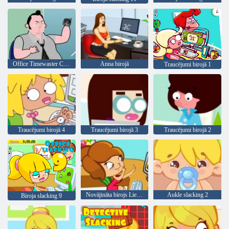
Office Timewaster Champion
Anna birojā
Traucējumi birojā 1
Traucējumi birojā 4
Traucējumi birojā 3
Traucējumi birojā 2
Novājināta birojs Lieldienu Edition 8
Aukle slacking 2
Biroja slacking 9