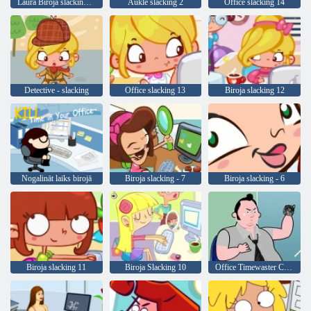
Laura Biroja slacking Off
Aukle slacking 2
Office slacking 14
Detective - slacking
Office slacking 13
Biroja slacking 12
Nogalināt laiks birojā
Biroja slacking - 7
Biroja slacking - 6
Biroja slacking 11
Biroja Slacking 10
Office Timewaster Champion