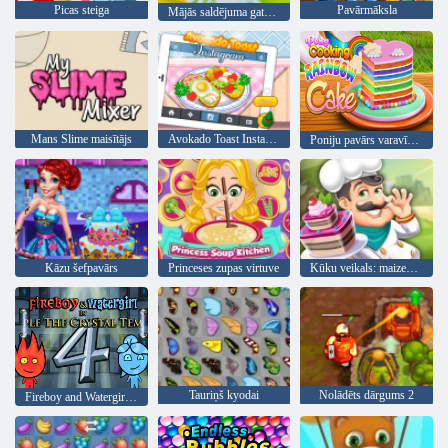
Picas steiga
Pavārmāksla
Mājās saldējuma gatavošana
Mans Slime maisītājs
Avokado Toast Instagram
Poniju pavārs varavīksnes kūka
Kāzu šefpavārs
Princeses zupas virtuve
Kūku veikals: maizes ceptuve
Tauriņš kyodai
Nolādēts dārgums 2
Fireboy and Watergirl 4: Kristāla templis