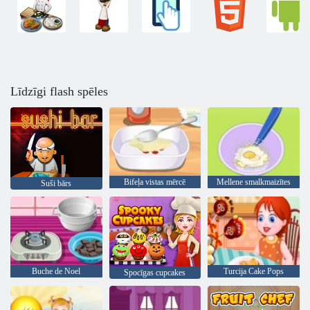
Līdzīgi flash spēles
Bifeļa vistas mērcē
Mellene smalkmaizītes
Suši bārs
Buche de Noel
Turcija Cake Pops
Spocīgas cupcakes