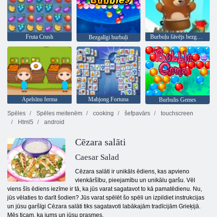
Fruta Crush
Burbuļu šāvējs bezgalīgs
Bezgalīgi burbuļi
Apelsīnu ferma
Mahjong Fortuna
Burbulis Gemes
Spēles
Spēles meitenēm
cooking
šefpavārs
touchscreen
Html5
android
Cēzara salāti
Caesar Salad
Cēzara salāti ir unikāls ēdiens, kas apvieno
vienkāršību, pieejamību un unikālu garšu. Vēl
viens šīs ēdiens iezīme ir tā, ka jūs varat sagatavot to kā pamatēdienu. Nu,
jūs vēlaties to darīt šodien? Jūs varat spēlēt šo spēli un izpildiet instrukcijas
un jūsu garšīgi Cēzara salāti tiks sagatavoti labākajām tradīcijām Grieķijā.
Mēs ticam, ka jums un jūsu prasmes.