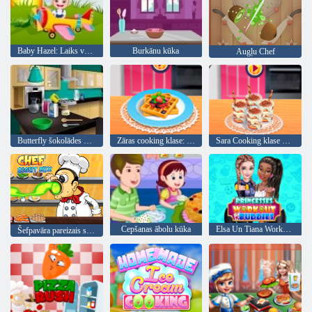
Baby Hazel: Laiks vakariņām
Burkānu kūka
Augļu Chef
Butterfly šokolādes kūka: Cooking ar Emma
Zāras cooking klase: French Toast Vafeles
Sara Cooking klase Tiramisu Cup
Cepšanas ābolu kūka
Elsa Un Tiana Workout draugi
Šefpavāra pareizais sajaukums