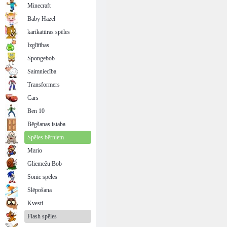
Minecraft
Baby Hazel
karikatūras spēles
Izglītības
Spongebob
Saimniecība
Transformers
Cars
Ben 10
Bēgšanas istaba
Spēles bērniem
Mario
Gliemežu Bob
Sonic spēles
Slēpošana
Kvesti
Flash spēles