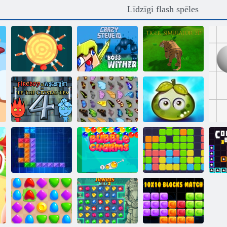
Līdzīgi flash spēles
Nazis hit
Tīģera
tiešsaistē
Crazysteve. io
simulators 3D
Fireboy and
Watergirl 4:
Piedzīvojumu
Kristāla templis
Tauriņš kyodai
sulīgs ogas
Burbulis
Vienpadsmit
Tentriks
Charms
Eleven