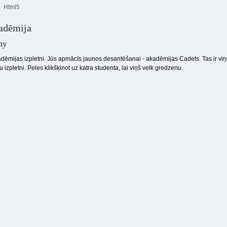
Html5
kadēmija
10x10 bloku
Spēļu arēna
Juksts blitz 3
spēle
my
dēmijas izpletni. Jūs apmācīs jaunos desantēšanai - akadēmijas Cadets. Tas ir viņu
rtu izpletni. Peles klikšķinot uz katra studenta, lai viņš velk gredzenu.