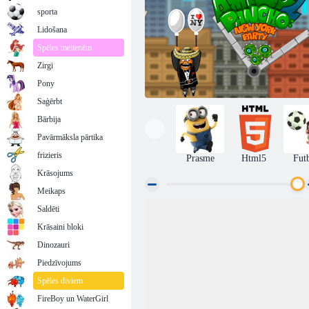
sporta
Lidošana
Spēles meitenēm
Zirgi
Pony
Saģērbt
Bārbija
Pavārmāksla pārtika
frizieris
Prasme
Html5
Fut
Krāsojums
Meikaps
Saldēti
Amigo Pancho 2: Ņujorkas ballīte
Krāsaini bloki
Dinozauri
Piedzīvojums
Spēles diviem
FireBoy un WaterGirl