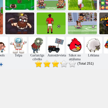
Heads Arena
Eiro futbola
Kāju Cinco
Euro futbols
sprints
Heads Arena
Pasaules kausa
futbols visas
Au
Zelta raktuves
sods
zvaigznes
bols
Telpa
Garlaicīgs
Autostāvvieta
Sākot no
Lēkšana
cilvēks
attāluma
(Total 251)