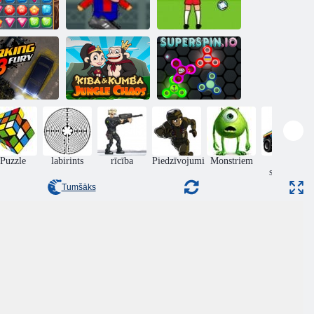
Dārgumu
Futbola galvas
medības
kauss 2
Euro Sods 2016
tostāvvietas
Kiba un Kumba:
niknums 3
Jungle Chaos
Superspin. io
Puzzle
labirints
rīcība
Piedzīvojumi
Monstriem
Auto
sacīkstes
Tumšāks