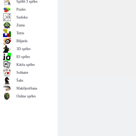
Spēlēt 3 spēles
Puzles
Sudoku
Zuma
Tetris
Biljards
3D spēles
IO spēles
Kāršu spēles
Solitaire
Šahs
Makšķerēšana
Online spēles