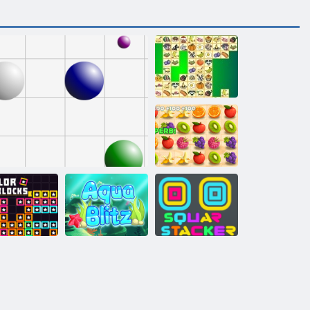
Kris Mahjong
Sulīga
domuzīme
Kvadrātveida
Krāsu bloki
Līnija 98
Aqua Blitz
grābeklis