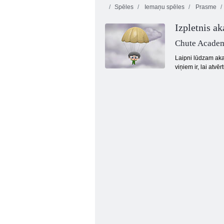
Spēles
Iemaņu spēles
Prasme
Izpletnis a
Chute Acade
Laipni lūdzam aka
viņiem ir, lai atvē
Fruta Crush