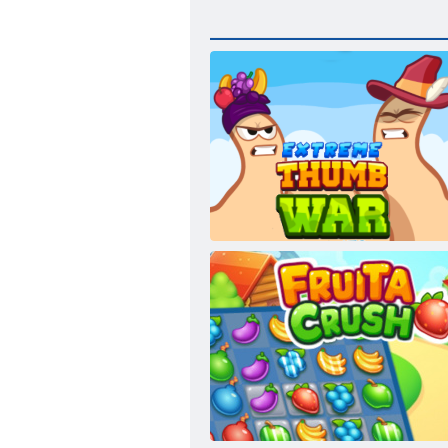
Ekstrēms īkšķa karš