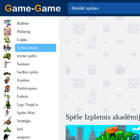
Bubbles
Mahjong
Loģika
Spēles zēniem
tvertne spēles
Šaušana
Sacīkšu spēles
Zombies
Piedzīvojums
Futbols
Lego NinjaGo
Spider-Man
Spēle Izpletnis akadēmi
Stratēģija
karš
snaiperis