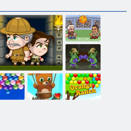
Heads Arena
Euro futbols
Troll Bokss
Bezgalīgi
Burbuļu šāvējs
burbuļi
Inku piedzīvojums
bezgalīgs
Apelsīnu ferma