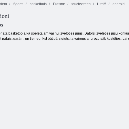
niem
Sports
basketbols
Prasme
touchscreen
Html5
android
ioni
Delicious Emily
Mahjong
jauns sākums
Fortuna
Burbulis Gemes
ps
nātā basketbolā kā spēlētājam vai nu izvēloties jums. Dators izvēlēties jūsu konkure
t palaist garām, un tie nedrīkst būt pārsteigts, ja vairogs ar grozu sāk kustēties. La