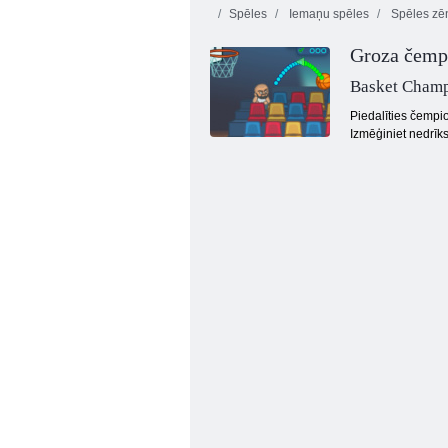
Spēles
Iemaņu spēles
Spēles zē
Groza čemp
Basket Cham
Piedalīties čempio
Izmēģiniet nedrīks
Toon Cup 2016