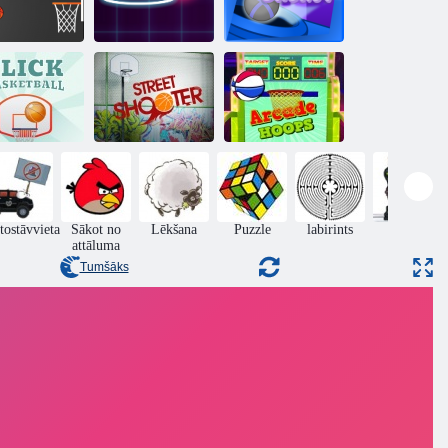
nk trāpījums
Neona dunk
Cyber ​​Grozs
ks basketbols
Ielu šāvēja
Arkādes stīpas
tostāvvieta
Sākot no
Lēkšana
Puzzle
labirints
rīcība
attāluma
Tumšāks