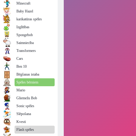
Minecraft
Baby Hazel
karikatūras spēles
Izglītības
Spongebob
Saimniecība
Transformers
Cars
Ben 10
Bēgšanas istaba
Spēles bērniem
Mario
Gliemežu Bob
Sonic spēles
Slēpošana
Kvesti
Flash spēles