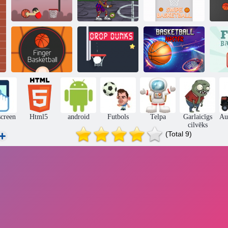
Groza slam
Pavelciet
dunk
Grozs Monsterz
basketbolu
Du
Pirkstu
Basketbola
basketbols
Nomest punkas
meistars
Fli
screen
Html5
android
Futbols
Telpa
Garlaicīgs
Au
cilvēks
(Total 9)