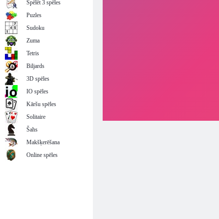
Spēlēt 3 spēles
Puzles
Sudoku
Zuma
Tetris
Biljards
3D spēles
IO spēles
Kāršu spēles
Solitaire
Šahs
Makšķerēšana
Online spēles