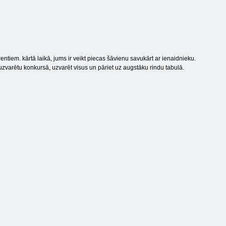
ntiem. kārtā laikā, jums ir veikt piecas šāvienu savukārt ar ienaidnieku.
i uzvarētu konkursā, uzvarēt visus un pāriet uz augstāku rindu tabulā.