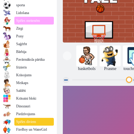
sporta
Lidošana
Spēles meitenēm
Zirgi
Pony
Saģērbt
Bārbija
Pavārmāksla pārtika
frizieris
basketbols
Prasme
touch
Krāsojums
Meikaps
Saldēti
Groza krišana
Krāsaini bloki
Dinozauri
Piedzīvojums
Spēles diviem
FireBoy un WaterGirl