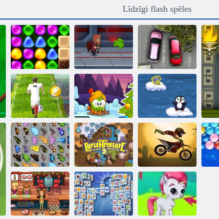
Līdzīgi flash spēles
Atpakaļ uz
Candyland 4:
Autostāvvieta
Lollipop Garden
Jetpack meistars
dusmas
Eiro futbola
Ziemas
sprints
piedzīvojumi
Penguin izlaist
Nolādēts
Tauriņš kyodai
dārgums 2
Moto x3m