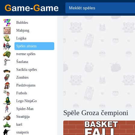
Bubbles
Mahjong
Loģika
Spēles zēniem
tvertne spēles
Šaušana
Sacīkšu spēles
Zombies
Piedzīvojums
Futbols
Lego NinjaGo
Spider-Man
Spēle Groza čempioni
Stratēģija
karš
snaiperis