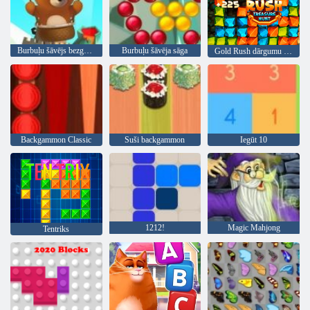
Burbuļu šāvējs bezgalīgs
Burbuļu šāvēja sāga
Gold Rush dārgumu medības
Backgammon Classic
Suši backgammon
Iegūt 10
1212!
Magic Mahjong
Tentriks