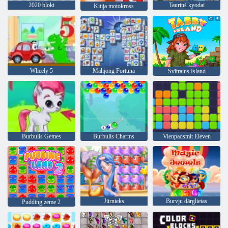
2020 bloki
Tauriņš kyodai
Kitija motokross
Wheely 5
Mahjong Fortuna
Svītrains Island
Burbulis Gemes
Burbulis Charms
Vienpadsmit Eleven
Jūrnieks
Burvju dārglietas
Pudding zeme 2