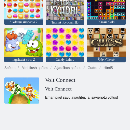
Sīkdatņu simpātija 2
Krāsu bloki
Tauriņš Kyodai HD
Izgrieziet virvi 2
Candy Lain 5
Šahs Classic
Spēles
Mini flash spēles
Atjautības spēles
Gudrs
Html5
Volt Connect
Volt Connect
Izmantojiet savu atjautību, lai savienotu voltus!