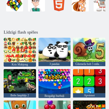
Līdzīgi flash spēles
3 pandas
Gliemeža bob 5 mīlas stāsts
Kris Mahjong
Bobs laupītājs 2
Apvienot
Bezgalīgi burbuļi