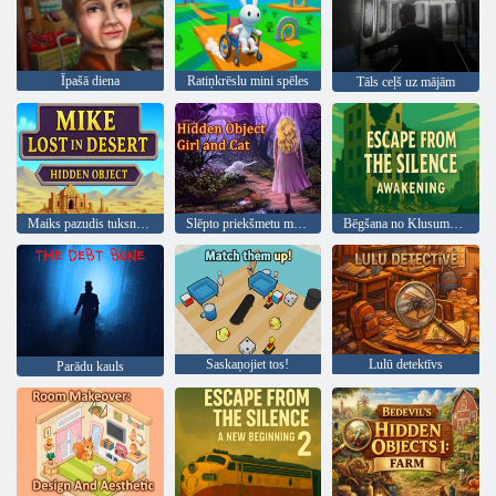
Īpašā diena
Ratiņkrēslu mini spēles
Tāls ceļš uz mājām
Maiks pazudis tuksnesī, slēptais objekts
Slēpto priekšmetu meitene un kaķis
Bēgšana no Klusuma Atmodas
Saskaņojiet tos!
Lulū detektīvs
Parādu kauls