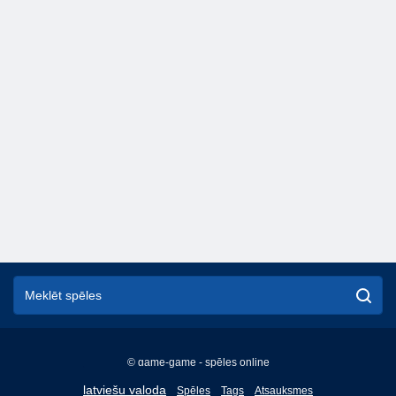
© game-game - spēles online
English
latviešu valoda
Spēles
Tags
Atsauksmes