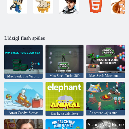
Līdzīgi flash spēles
Max Steel: Turbo 360
Max Steel: Match un iznīcināt
Max Steel: The Varoņu Journey
Atrast Candy: Ziemas
Ar cepure kaķis zina daudz par to! Camp laiks
Kas ir, ka dzīvnieku