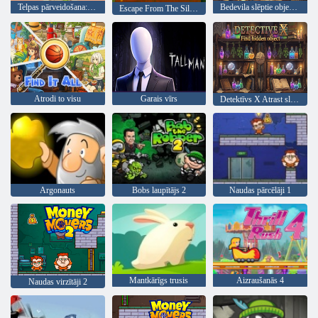
Telpas pārveidošana: dizains un estētika
Bedevila slēptie objekti 1: ferma
Escape From The Silence 2 ir jauns sākums
Atrodi to visu
Garais vīrs
Detektīvs X Atrast slēpto objektu
Argonauts
Bobs laupītājs 2
Naudas pārcēlāji 1
Mantkārīgs trusis
Aizraušanās 4
Naudas virzītāji 2