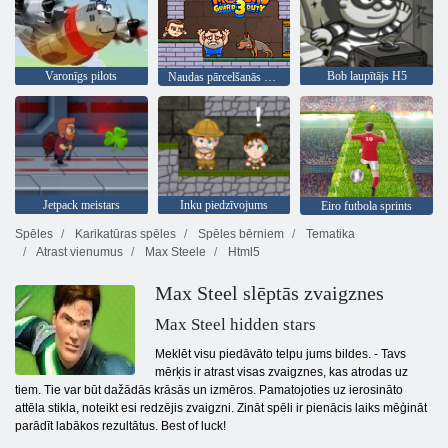
Varonīgs pilots
Bob laupītājs H5
Naudas pārcelšanās 3 apsardzes pienākums
Jetpack meistars
Inku piedzīvojums
Eiro futbola sprints
Spēles
Karikatūras spēles
Spēles bērniem
Tematika
Atrast vienumus
Max Steele
Html5
Max Steel slēptās zvaigznes
Max Steel hidden stars
Meklēt visu piedāvāto telpu jums bildes. - Tavs
mērķis ir atrast visas zvaigznes, kas atrodas uz
tiem. Tie var būt dažādās krāsās un izmēros. Pamatojoties uz ierosināto
attēla stikla, noteikt esi redzējis zvaigzni. Zināt spēli ir pienācis laiks mēģināt
parādīt labākos rezultātus. Best of luck!