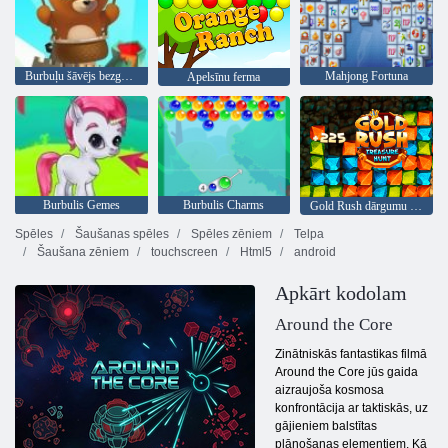
Burbuļu šāvējs bezgalīgs
Mahjong Fortuna
Apelsīnu ferma
Burbulis Gemes
Burbulis Charms
Gold Rush dārgumu medības
Spēles
Šaušanas spēles
Spēles zēniem
Telpa
Šaušana zēniem
touchscreen
Html5
android
Apkārt kodolam
Around the Core
Zinātniskās fantastikas filmā
Around the Core jūs gaida
aizraujoša kosmosa
konfrontācija ar taktiskās, uz
gājieniem balstītas
plānošanas elementiem. Kā