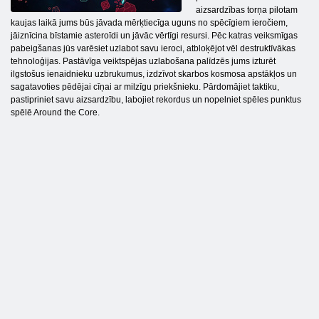
aizsardzības torņa pilotam
kaujas laikā jums būs jāvada mērķtiecīga uguns no spēcīgiem ieročiem,
jāiznīcina bīstamie asteroīdi un jāvāc vērtīgi resursi. Pēc katras veiksmīgas
pabeigšanas jūs varēsiet uzlabot savu ieroci, atbloķējot vēl destruktīvākas
tehnoloģijas. Pastāvīga veiktspējas uzlabošana palīdzēs jums izturēt
ilgstošus ienaidnieku uzbrukumus, izdzīvot skarbos kosmosa apstākļos un
sagatavoties pēdējai cīņai ar milzīgu priekšnieku. Pārdomājiet taktiku,
pastipriniet savu aizsardzību, labojiet rekordus un nopelniet spēles punktus
spēlē Around the Core.