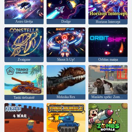
Astro šāvēja
Dodge
Horizon Intercept
Zvaigzne
Shoot It Up!
Orbītas maiņa
Meksika Rex
Maskēts spēki: Zombie Survival
Tanki tiešsaistē