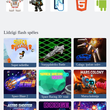
Līdzīgi flash spēles
Starpgalaktiku Battleships
Galaga: īpašais izdevums
Super nelietība
Space Blaze 2
Marsa kolonija
Space Racing 3D: void