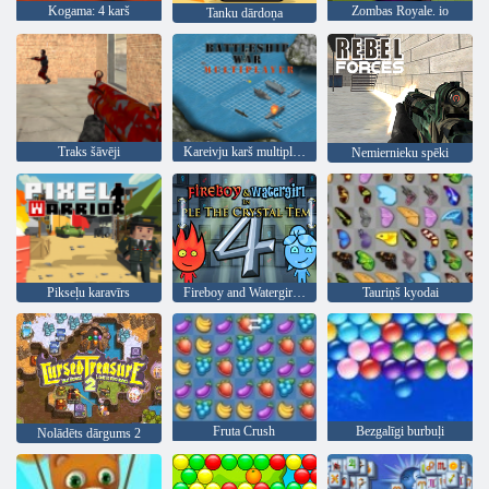
Kogama: 4 karš
Zombas Royale. io
Tanku dārdoņa
Traks šāvēji
Kareivju karš multiplayer
Nemiernieku spēki
Pikseļu karavīrs
Fireboy and Watergirl 4: Kristāla templis
Tauriņš kyodai
Fruta Crush
Bezgalīgi burbuļi
Nolādēts dārgums 2