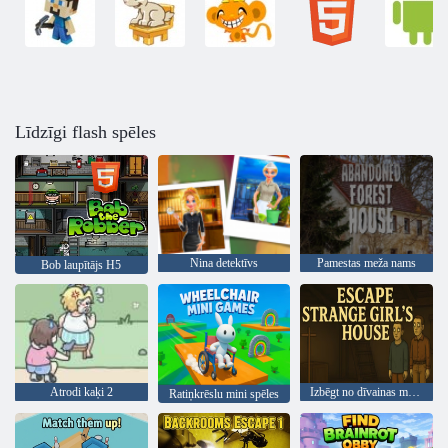
Līdzīgi flash spēles
Nina detektīvs
Pamestas meža nams
Bob laupītājs H5
Atrodi kaķi 2
Izbēgt no dīvainas meitenes mājas
Ratiņkrēslu mini spēles