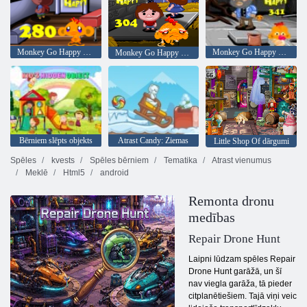
Monkey Go Happy posms 280
Monkey Go Happy 341. posms
Monkey Go Happy posms 304
Bērniem slēpts objekts
Atrast Candy: Ziemas
Little Shop Of dārgumi
Spēles
kvests
Spēles bērniem
Tematika
Atrast vienumus
Meklē
Html5
android
Remonta dronu
medības
Repair Drone Hunt
Laipni lūdzam spēles Repair
Drone Hunt garāžā, un šī
nav viegla garāža, tā pieder
citplanētiešiem. Tajā viņi veic