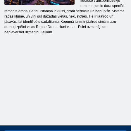
lidojošo transportlīdzekļu
remontu, un to dara speciāli
remonta drons. Bet nu istabiņā ir kluss, droni nerimsta un neburkšķ. Sistēmā
radās kļūme, un viņi guļ dažādās vietās, nekustoties. Tie ir jāatrod un
jāsavāc, lai identificētu sadalījumu. Kopumā jums ir jāatrod simts mazu
dronu, izpētot visas Repair Drone Hunt vietas. Esiet uzmanīgi un
nepievērsiet uzmanību laikam.