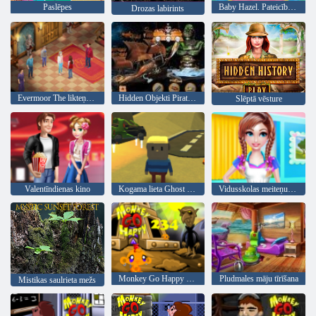
Paslēpes
Baby Hazel. Pateicība fun
Drozas labirints
Evermoor The likteņa Thread
Hidden Objekti Pirate Treasure
Slēptā vēsture
Valentīndienas kino
Kogama lieta Ghost House
Vidusskolas meiteņu mājas uzkopšana
Monkey Go Happy Stage 234
Pludmales māju tīrīšana
Mistikas saulrieta mežs