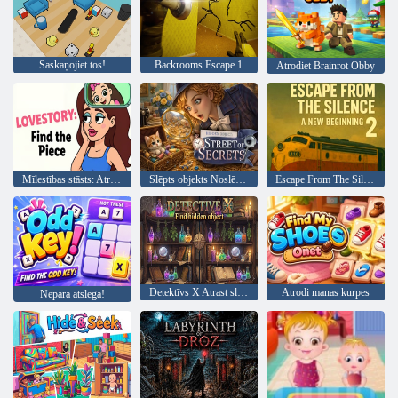
Saskaņojiet tos!
Backrooms Escape 1
Atrodiet Brainrot Obby
Mīlestības stāsts: Atrodi gabalu
Slēpts objekts Noslēpumu iela
Escape From The Silence 2 ir jauns sākums
Detektīvs X Atrast slēpto objektu
Atrodi manas kurpes
Nepāra atslēga!