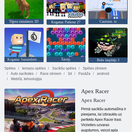
Tīģera simulators 3D
Caurums. io
Kogama: Parkour 27
Kogama: Sasniedziet karogu
Šāvējs
Bobs laupītājs 3
Spēles
Iemaņu spēles
Sacīkšu spēles
Spēles zēniem
Auto sacīkstes
Race zēniem
3d
Pasāža
android
WebGL tehnoloģija
Apex Racer
Apex Racer
Pirmā sacīkšu automašīna ir
pieejama, lai izbrauktu uz
perfekto Apex Racer trasi.
Virzieties uzvaras
augstumos, veicot apļa