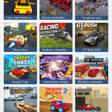
Lego supervaroņu sacīkstes
Kravas automašīna: Eiro-Amerikas tūre
Vecpilsētas triks
Divas trikus
Sacīkstes: iznīcināšana un pakaļdzīšanās
GT Rush 2026
Automašīnas skrējējs
Mūsdienu automašīnu novietošanas spēle 2026
Straujš Česijs