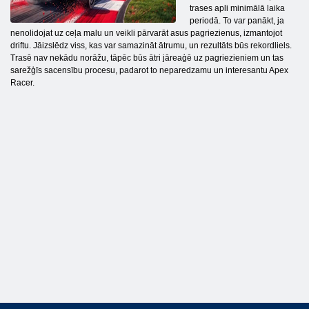
trases apli minimālā laika
periodā. To var panākt, ja
nenolidojat uz ceļa malu un veikli pārvarāt asus pagriezienus, izmantojot
driftu. Jāizslēdz viss, kas var samazināt ātrumu, un rezultāts būs rekordliels.
Trasē nav nekādu norāžu, tāpēc būs ātri jāreaģē uz pagriezieniem un tas
sarežģīs sacensību procesu, padarot to neparedzamu un interesantu Apex
Racer.