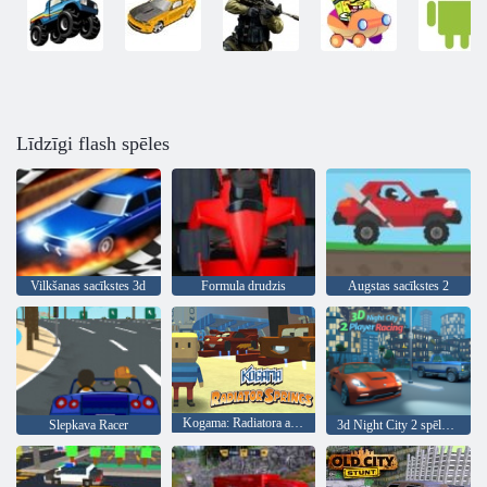
Līdzīgi flash spēles
Vilkšanas sacīkstes 3d
Formula drudzis
Augstas sacīkstes 2
Kogama: Radiatora avoti
Slepkava Racer
3d Night City 2 spēlētāju sacīkstes