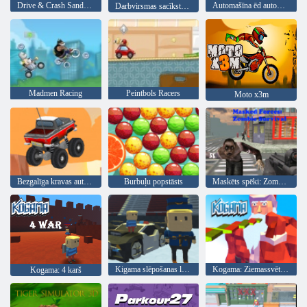
Drive & Crash Sandbox
Automašīna ēd automašīnu 2
Darbvirsmas sacīkstes 2
Madmen Racing
Peintbols Racers
Moto x3m
Bezgalīga kravas automašīna
Burbuļu popstāsts
Maskēts spēki: Zombie Survival
Kigama slēpošanas lekt!
Kogama: Ziemassvētku parks
Kogama: 4 karš