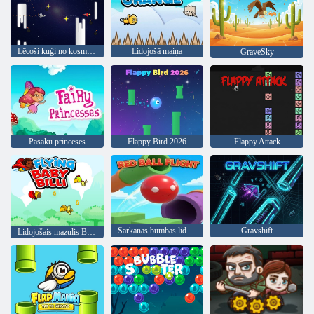
Lēcoši kuģi no kosmosa
Lidojošā maiņa
GraveSky
Pasaku princeses
Flappy Bird 2026
Flappy Attack
Sarkanās bumbas lidojums
Gravshift
Lidojošais mazulis Billijs