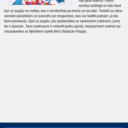
nav grūti īstenot. Putns
cenšas aizbēgt un lido kaut
kur uz augšu no vietas, kas ir ierobežota pa kreisi un pa labi. Turklāt uz sānu
sienām parādīsies un pazudīs asi muguriņas, kas var kaitēt putnam, ja tas
tiem pieskaras. Ejot uz augšu, jūs saskarsities ar sarkaniem rubīniem, jums
tie ir jāsavāc. Tavs uzdevums ir noturēt putnu gaisā, neļaujot tam nokrist vai
nesaskarties ar šķēršļiem spēlē Bird Obstacle Flappy.