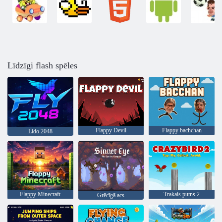
Līdzīgi flash spēles
Flappy Devil
Flappy bachchan
Lido 2048
Flappy Minecraft
Trakais putns 2
Grēcīgā acs