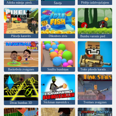
Atloku mānija: pieskarieties, lai izdzīvotu
Pēdējo izdzīvojušajiem
Šāvējs
Pikseļu karavīrs
Dīkstāves zivis
Bumbu varonis piedzīvojums: sarkans lielība bumbu
Basketbola zvaigznes
Smilšu bumbiņas
Traks pikseļu karadarbība
Stickman maverick slikto zēnu slepkava
Tvertnes zvaigznes
Divas bumbas 3D