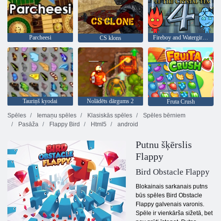
Parcheesi
Fireboy and Watergirl 4: Kristāla templis
CS klons
Tauriņš kyodai
Nolādēts dārgums 2
Fruta Crush
Spēles
Iemaņu spēles
Klasiskās spēles
Spēles bērniem
Pasāža
Flappy Bird
Html5
android
Putnu šķērslis
Flappy
Bird Obstacle Flappy
Blokainais sarkanais putns
būs spēles Bird Obstacle
Flappy galvenais varonis.
Spēle ir vienkārša sižetā, bet