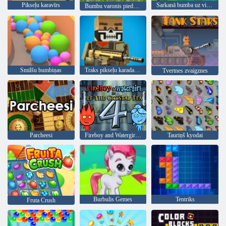
Pikseļu karavīrs
Sarkanā bumba uz visiem laikiem
Bumbu varonis piedzīvojums: sarkans lielība bumbu
Smilšu bumbiņas
Traks pikseļu karadarbība
Tvertnes zvaigznes
Parcheesi
Fireboy and Watergirl 4: Kristāla templis
Tauriņš kyodai
Burbulis Gemes
Tentriks
Fruta Crush