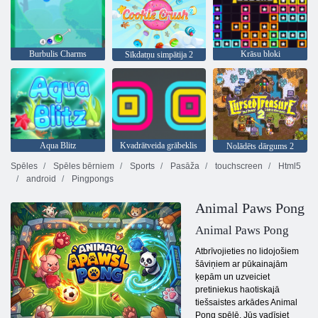
Burbulis Charms
Krāsu bloki
Sīkdatņu simpātija 2
Aqua Blitz
Kvadrātveida grābeklis
Nolādēts dārgums 2
Spēles
Spēles bērniem
Sports
Pasāža
touchscreen
Html5
android
Pingpongs
Animal Paws Pong
Animal Paws Pong
Atbrīvojieties no lidojošiem
šāviņiem ar pūkainajām
ķepām un uzveiciet
pretiniekus haotiskajā
tiešsaistes arkādes Animal
Pong spēlē. Jūs vadīsiet