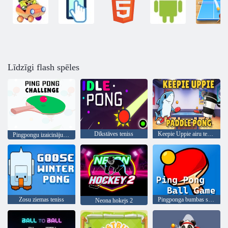
Līdzīgi flash spēles
Dīkstāves teniss
Keepie Uppie airu teniss
Pingpongu izaicinājums
Zosu ziemas teniss
Pingponga bumbas spēle
Neona hokejs 2