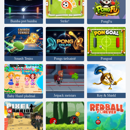
Bumba pret bumbu
Strikr!
PongFu
Smash Teniss
Pongs tiešsaistē
Pongoal
Jetpack meistars
Key & Shield
Baby Hazel pludmales ballīte