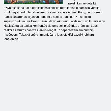
raketi, kas veidota kā
dzīvnieka ķepa, un piedalīsieties ikoniskā retro tenisa dinamiskā versijā.
Kontrolējiet jautro lāpstiņu tieši uz ekrāna spēlē Animal Pong, lai uzvarētu
haotiskās arēnas cīņās un nopelnītu spēles punktus. Par spēcīgu
superuzbrukumu veikšanu, jaunu dzīvnieku veidu atklāšanu un triumfēšanu
klasiskā galda tenisa konfrontācijā, jums tiek piešķirtas prēmijas. Labs
reakcijas ātrums palīdzēs laikus reaģēt uz neparedzamiem bumbiņu
rikošetiem. Taktiskā spēju izmantošana ļaus efektīvi uzveikt jebkuru
ienaidnieku.