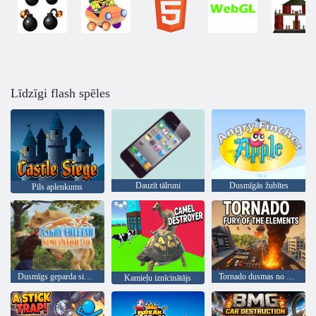
Līdzīgi flash spēles
Dauzīt tālruni
Dusmīgās žubītes
Pils aplenkums
Dusmīgs geparda simulators 3D
Tornado dusmas no elementiem
Kamieļu iznīcinātājs