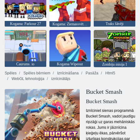
Kogama: Parkour 27
Traks šāvēji
Kogama: Ziemassvētku parks
Caurums. io
Kogama Wipeout
Zombiju misija 1
Spēles
Spēles bērniem
Iznīcināšana
Pasāža
Html5
WebGL tehnoloģija
iznīcinātājs
Bucket Smash
Bucket Smash
Iznīciniet sienas programmā
Bucket Smash, vadot jaudīgu
ripzāģi uz garas mehāniskās
rokas. Jums ir jāiznīcina
ķieģeļu ēkas, pārvēršot
izturīgas konstrukcijas par