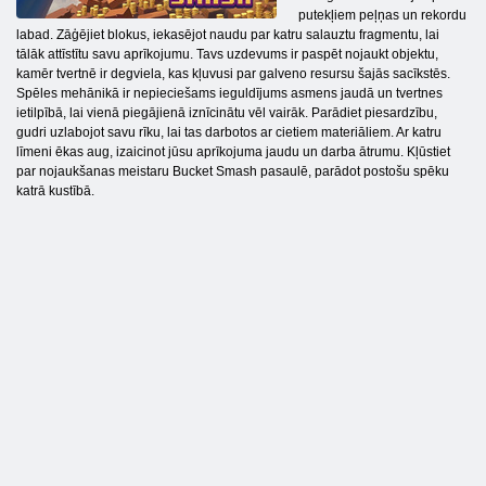
putekļiem peļņas un rekordu
labad. Zāģējiet blokus, iekasējot naudu par katru salauztu fragmentu, lai
tālāk attīstītu savu aprīkojumu. Tavs uzdevums ir paspēt nojaukt objektu,
kamēr tvertnē ir degviela, kas kļuvusi par galveno resursu šajās sacīkstēs.
Spēles mehānikā ir nepieciešams ieguldījums asmens jaudā un tvertnes
ietilpībā, lai vienā piegājienā iznīcinātu vēl vairāk. Parādiet piesardzību,
gudri uzlabojot savu rīku, lai tas darbotos ar cietiem materiāliem. Ar katru
līmeni ēkas aug, izaicinot jūsu aprīkojuma jaudu un darba ātrumu. Kļūstiet
par nojaukšanas meistaru Bucket Smash pasaulē, parādot postošu spēku
katrā kustībā.