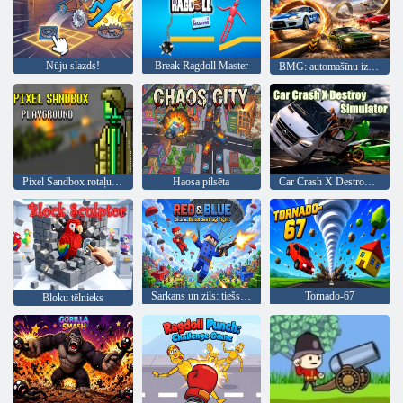
Nūju slazds!
Break Ragdoll Master
BMG: automašīnu iznīcināšana
Pixel Sandbox rotaļu laukums
Haosa pilsēta
Car Crash X Destroy simulators
Sarkans un zils: tiešsaistē. Būvēt! Iznīcini! Cīnies!
Tornado-67
Bloku tēlnieks