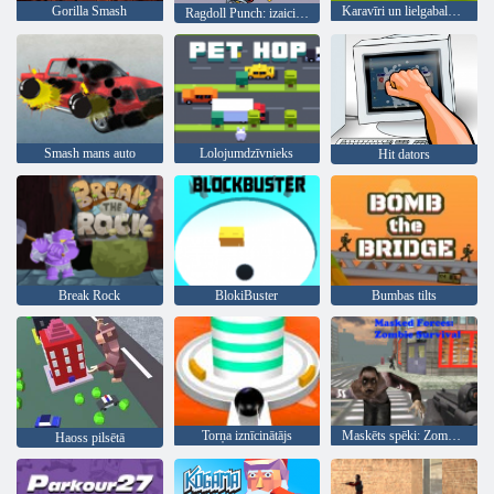
Gorilla Smash
Karavīri un lielgabalu: Mountain Attack
Ragdoll Punch: izaicinājuma spēle
Smash mans auto
Lolojumdzīvnieks
Hit dators
Break Rock
BlokiBuster
Bumbas tilts
Torņa iznīcinātājs
Maskēts spēki: Zombie Survival
Haoss pilsētā