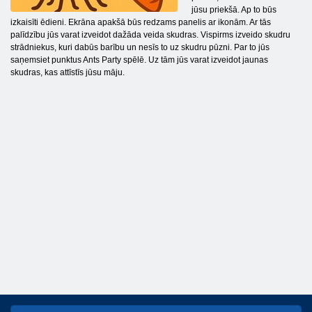
jūsu priekšā. Ap to būs
izkaisīti ēdieni. Ekrāna apakšā būs redzams panelis ar ikonām. Ar tās
palīdzību jūs varat izveidot dažāda veida skudras. Vispirms izveido skudru
strādniekus, kuri dabūs barību un nesīs to uz skudru pūzni. Par to jūs
saņemsiet punktus Ants Party spēlē. Uz tām jūs varat izveidot jaunas
skudras, kas attīstīs jūsu māju.