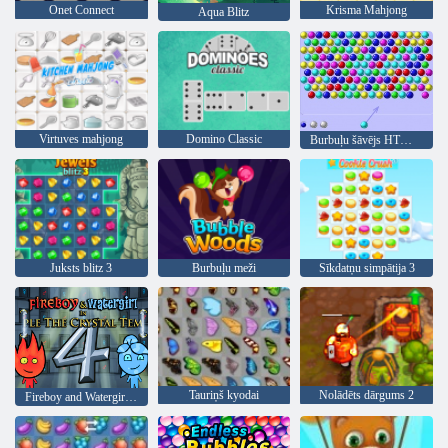
Onet Connect
Krisma Mahjong
Aqua Blitz
Virtuves mahjong
Domino Classic
Burbuļu šāvējs HTML5
Juksts blitz 3
Burbuļu meži
Sīkdatņu simpātija 3
Tauriņš kyodai
Nolādēts dārgums 2
Fireboy and Watergirl 4: Kristāla templis