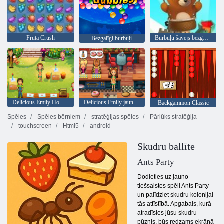
Fruta Crush
Burbuļu šāvējs bezgalīgs
Bezgalīgi burbuļi
Delicious Emily Home Sweet Home
Delicious Emily jauns sākums
Backgammon Classic
Spēles
Spēles bērniem
stratēģijas spēles
Pārlūks stratēģija
touchscreen
Html5
android
Skudru ballīte
Ants Party
Dodieties uz jauno
tiešsaistes spēli Ants Party
un palīdziet skudru kolonijai
tās attīstībā. Apgabals, kurā
atradīsies jūsu skudru
pūznis, būs redzams ekrānā