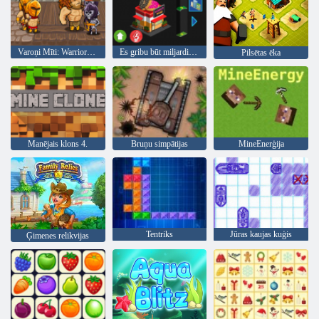
Varoņi Mīti: Warriors of Gods
Es gribu būt miljardieris 2
Pilsētas ēka
Manējais klons 4.
Bruņu simpātijas
MineEnerģija
Tentriks
Jūras kaujas kuģis
Ģimenes relikvijas