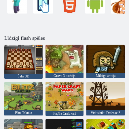
Līdzīgi flash spēles
Grove 3 turētājs
Milzīgs armija
Šaha 3D
Blitz Taktika
Viduslaiku Defense Z
Papīra Craft kari