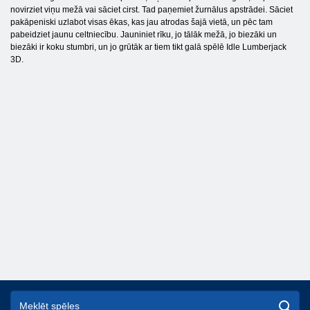
novirziet viņu mežā vai sāciet cirst. Tad paņemiet žurnālus apstrādei. Sāciet
pakāpeniski uzlabot visas ēkas, kas jau atrodas šajā vietā, un pēc tam
pabeidziet jaunu celtniecību. Jauniniet rīku, jo tālāk mežā, jo biezāki un
biezāki ir koku stumbri, un jo grūtāk ar tiem tikt galā spēlē Idle Lumberjack
3D.