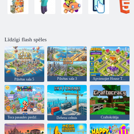
Līdzīgi flash spēles
Pilsētas sala 3
Apvienojiet House Tycoon Property Empire
Pilsētas sala 5
Toca pasaules piedzīvojums
Craftokrātija
Debesu celtnis