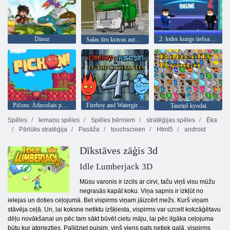
Dinoz
2. lodes kungs tiešsaistē
Salas tīru kravas automašīnu atkritumu sim
Pičons: Atlecošais putns
Fireboy and Watergirl 4: Kristāla templis
Tauriņš kyodai
Spēles
Iemaņu spēles
Spēles bērniem
stratēģijas spēles
Ēka
Pārlūks stratēģija
Pasāža
touchscreen
Html5
android
Dīkstāves zāģis 3d
Idle Lumberjack 3D
Mūsu varonis ir izcils ar cirvi, taču viņš visu mūžu
negrasās kapāt koku. Viņa sapnis ir izkļūt no
ielejas un doties ceļojumā. Bet vispirms viņam jāizcērt mežs. Kurš viņam
stāvēja ceļā. Un, lai koksne netiktu izšķiesta, vispirms var uzcelt kokzāģētavu
dēļu novākšanai un pēc tam sākt būvēt cietu māju, lai pēc ilgāka ceļojuma
būtu kur atgriezties. Palīdziet puisim, viņš viens pats netiek galā, vispirms