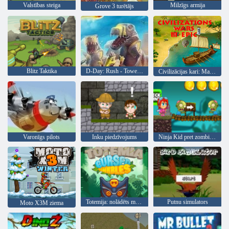
Valstības steiga
Milzīgs armija
Grove 3 turētājs
Blitz Taktika
D-Day: Rush - Tower Defense
Civilizācijas kari: Master Edition
Varonīgs pilots
Inku piedzīvojums
Ninja Kid pret zombijiem
Totemija: nolādēts marmors
Putnu simulators
Moto X3M ziema