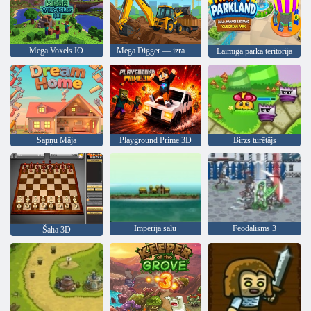
Mega Voxels IO
Mega Digger — izrakumu izklaide
Laimīgā parka teritorija
Sapņu Māja
Playground Prime 3D
Birzs turētājs
Impērija salu
Feodālisms 3
Šaha 3D