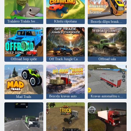
Tralalero Tralala Jeep piedzīvojums
Klinšu rāpošana
Bezceļu džipu braukšanas spēle
Offroad Jeep spēle
Off Track Jungle Car Race
Offroad sala
Bezceļu kravas automašīnu braukšanas simulators
Kravas automašīnu simulators 17
Mad Trails