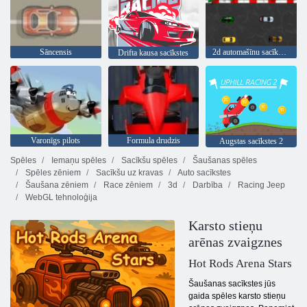
Sāncensis
2d automašīnu sacīkstes
Drifta kausa sacīkstes
Varonīgs pilots
Formula drudzis
Augstas sacīkstes 2
Spēles
Iemaņu spēles
Sacīkšu spēles
Šaušanas spēles
Spēles zēniem
Sacīkšu uz kravas
Auto sacīkstes
Šaušana zēniem
Race zēniem
3d
Darbība
Racing Jeep
WebGL tehnoloģija
Karsto stieņu
arēnas zvaigznes
Hot Rods Arena Stars
Šaušanas sacīkstes jūs
gaida spēles karsto stieņu