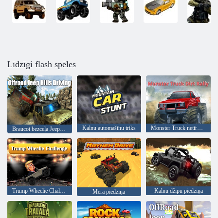
Līdzīgi flash spēles
Kalnu automašīnu triks
Monster Truck netīrumu rallijs
Braucot bezceļa Jeep Hills
Trump Wheelie Challenge
Kalnu džipu piedziņa
Mēra piedziņa