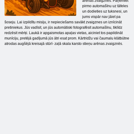
arēnas zvaigznes. Paņemiet
pirmo automašīnu uz tāfeles
un dodieties uz tuksnesi, un
jums vispār nav jāiet pa
šoseju. Lai izpildītu misiju, ir nepieciešams savākt zvaigznes un iznīcināt
pretiniekus. Jūs vadīsit, un jūs automātiski fotografēsit automašīnu, tiklīdz
redzēsit mērķi. Laukā ir apgaismotas apaļas vietas, aiciniet tos papildināt
munīciju, pretējā gadījumā jūs ātri esat prom. Kārtridžu vai čaumalu klātbūtne
atrodas augšējā kreisajā stūrī- zaļā skala karsto stieņu arēnas zvaigznēs.