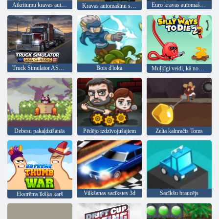
Atkritumu kravas automašīnas braukšanas simulators
Euro kravas automašīnas vadītājs
Kravas automašīnu simulators: Eiropa
Truck Simulator ASV: klasisks
Bois d'loka
Muļķīgi veidi, kā nomirt 2
Debesu pakaļdzīšanās
Pēdējo izdzīvojušajiem
Zelta kalnračis Toms
Vilkšanas sacīkstes 3d
Sacīkšu braucējs
Ekstrēms īkšķa karš