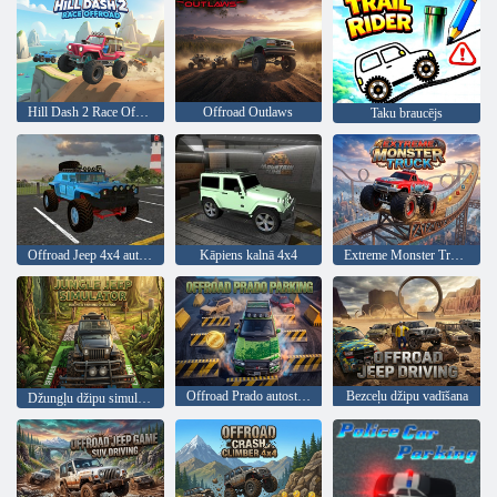
Hill Dash 2 Race Offroad
Offroad Outlaws
Taku braucējs
Offroad Jeep 4x4 automašīnas braukšanas simulators
Kāpiens kalnā 4x4
Extreme Monster Truck
Offroad Prado autostāvvieta
Bezceļu džipu vadīšana
Džungļu džipu simulators