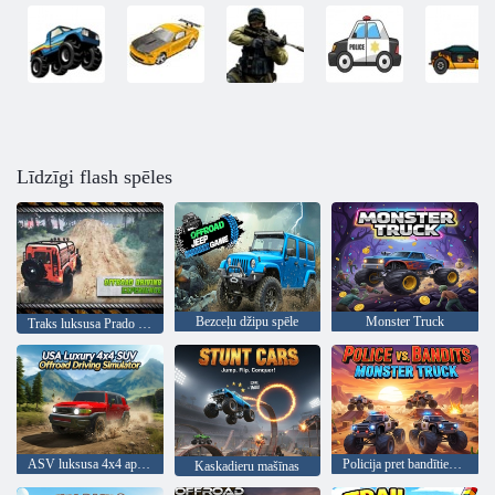
Līdzīgi flash spēles
Bezceļu džipu spēle
Monster Truck
Traks luksusa Prado simulācija
ASV luksusa 4x4 apvidus auto bezceļa braukšanas simulators
Policija pret bandītiem: Monster Truck
Kaskadieru mašīnas