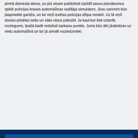
pirmā dienesta diena, un jūs viņam palīdzēsit izpildīt savus pienākumus
spēlē policijas kravas automašīnas vadītāja simulators. Jūsu varonim būs
jāapmeklē garāža, un tur viņš izvēlas policijas džipa modeli. Uz tā viņš
dosies pilsētas ielās un sāks viņus patrulēt. Ja kaut kur tiek izdarīts
noziegums, īpašā kartē redzēsit sarkanu punktu. Jums būs ātri jāsteidzas uz
vietu automašīnā un tur jā arestē noziedznieki.