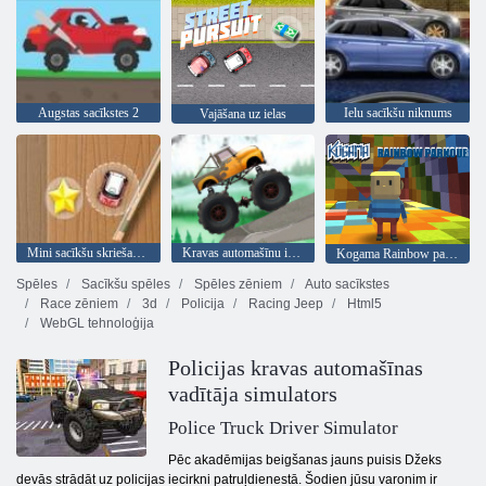
Augstas sacīkstes 2
Ielu sacīkšu niknums
Vajāšana uz ielas
Mini sacīkšu skriešanās
Kravas automašīnu izmēģinājumi
Kogama Rainbow parks
Spēles
Sacīkšu spēles
Spēles zēniem
Auto sacīkstes
Race zēniem
3d
Policija
Racing Jeep
Html5
WebGL tehnoloģija
Policijas kravas automašīnas
vadītāja simulators
Police Truck Driver Simulator
Pēc akadēmijas beigšanas jauns puisis Džeks
devās strādāt uz policijas iecirkni patruļdienestā. Šodien jūsu varonim ir