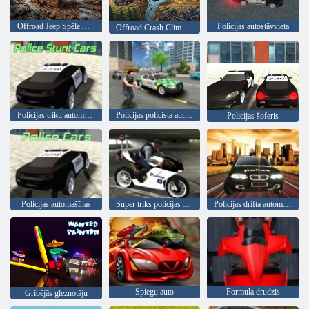
Offroad Jeep Spēle Apvidus auto vadīšana
Policijas autostāvvieta
Offroad Crash Climber 4X4
Policijas triku automašīnas
Policijas policista automašīnas simulatora pilsētas misijas
Policijas šoferis
Policijas automašīnas
Super triks policijas velosipēdu simulators 3D
Policijas drifta automašīna
Spiegu auto
Formula drudzis
Gribējās gleznotāju