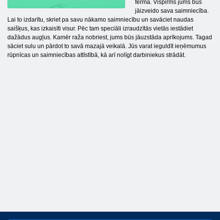
fermā. Vispirms jums būs
jāizveido sava saimniecība.
Lai to izdarītu, skriet pa savu nākamo saimniecību un savāciet naudas
saišķus, kas izkaisīti visur. Pēc tam speciāli izraudzītās vietās iestādiet
dažādus augļus. Kamēr raža nobriest, jums būs jāuzstāda aprīkojums. Tagad
sāciet sulu un pārdot to savā mazajā veikalā. Jūs varat ieguldīt ieņēmumus
rūpnīcas un saimniecības attīstībā, kā arī nolīgt darbiniekus strādāt.