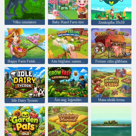
Vilku simulators
Baby Hazel Farm tūre
Zemkopība 10x10
Happy Farm Fields Puzle
Aitu bēgšana: saimniecības šķirošanas izaicinājums
Fermas cūku glābšana
Ātri aug: leģendārs
Mana ideālā ferma
Idle Dairy Tycoon