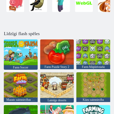
Līdzīgi flash spēles
Farm Puzzle Story 2
Farm Mājdzīvnieki
Farm Soccer
Mazais saimniecības klikšķinātājs
Kāzu saimniecība
Laimīgs deserts