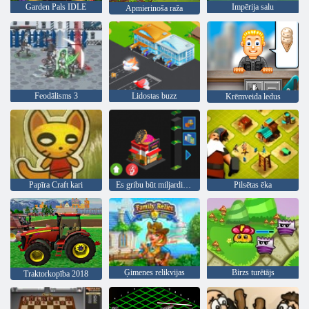
Garden Pals IDLE
Impērija salu
Apmierinoša raža
Feodālisms 3
Lidostas buzz
Krēmveida ledus
Papīra Craft kari
Es gribu būt miljardieris 2
Pilsētas ēka
Ģimenes relikvijas
Birzs turētājs
Traktorkopība 2018