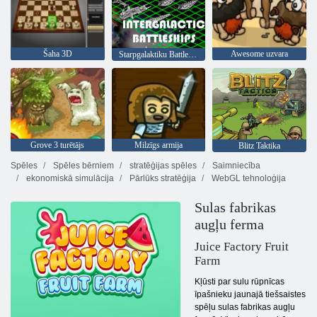
Šaha 3D
Awesome uzvara
Starpgalaktiku Battleships
Grove 3 turētājs
Milzīgs armija
Blitz Taktika
Spēles
Spēles bērniem
stratēģijas spēles
Saimniecība
ekonomiskā simulācija
Pārlūks stratēģija
WebGL tehnoloģija
Sulas fabrikas
augļu ferma
Juice Factory Fruit
Farm
Kļūsti par sulu rūpnīcas
īpašnieku jaunajā tiešsaistes
spēļu sulas fabrikas augļu