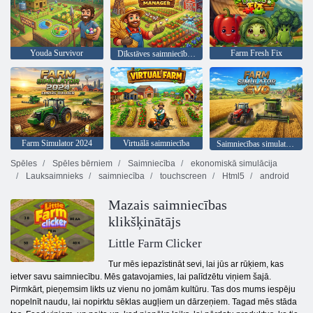
Youda Survivor
Farm Fresh Fix
Dīkstāves saimniecības vadītājs
Farm Simulator 2024
Virtuālā saimniecība
Saimniecības simulators: Evo
Spēles
Spēles bērniem
Saimniecība
ekonomiskā simulācija
Lauksaimnieks
saimniecība
touchscreen
Html5
android
Mazais saimniecības
klikšķinātājs
Little Farm Clicker
Tur mēs iepazīstināt sevi, lai jūs ar rūķiem, kas
ietver savu saimniecību. Mēs gatavojamies, lai palīdzētu viņiem šajā.
Pirmkārt, pieņemsim likts uz vienu no jomām kultūru. Tas dos mums iespēju
nopelnīt naudu, lai nopirktu sēklas augļiem un dārzeņiem. Tagad mēs stāda