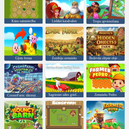
Kāzu saimniecība
Lielākā karaļvalsts
Tropu apvienošana
Gļotu ferma
Zombiju zemnieks
Bedevila slēptie objekti 1: ferma
Sagrieziet zāles griešanu zāli
Zemnieks Pedro
CosmoFarm: dārzeņi orbītā