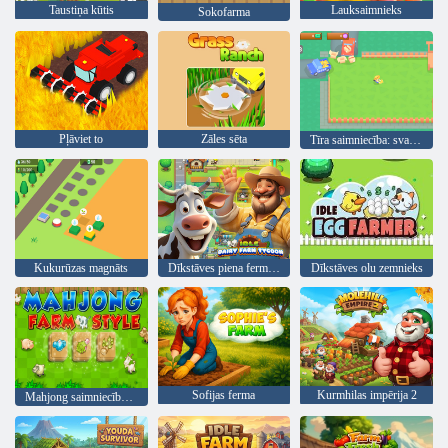
Taustiņa kūtis
Lauksaimnieks
Sokofarma
Pļāviet to
Zāles sēta
Tīra saimniecība: svaiga pārtika
Kukurūzas magnāts
Dīkstāves piena fermas magnāts
Dīkstāves olu zemnieks
Sofijas ferma
Kurmhilas impērija 2
Mahjong saimniecības stils