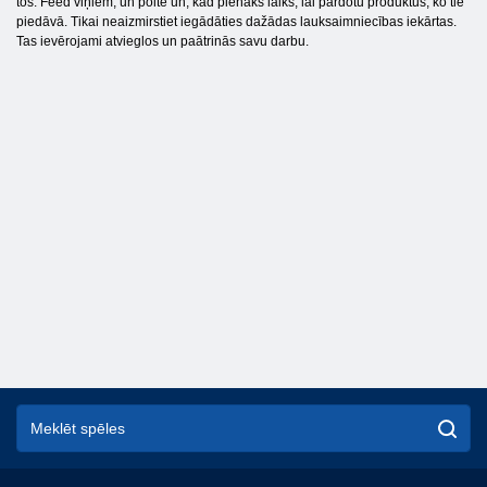
tos. Feed viņiem, un poite un, kad pienāks laiks, lai pārdotu produktus, ko tie
piedāvā. Tikai neaizmirstiet iegādāties dažādas lauksaimniecības iekārtas.
Tas ievērojami atvieglos un paātrinās savu darbu.