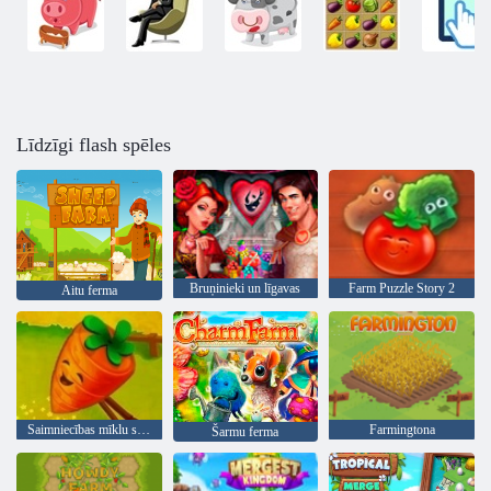
Līdzīgi flash spēles
Bruņinieki un līgavas
Farm Puzzle Story 2
Aitu ferma
Saimniecības mīklu stāsts
Farmingtona
Šarmu ferma