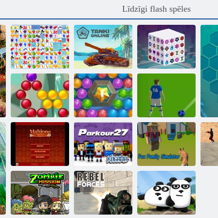
Līdzīgi flash spēles
Mahjong
Fruit Connect
Tanki tiešsaistē
Dimensions
Burbuļu šāvēja
Jūras burbuļu
sāga
šāvējs
Futbola Bubbles
Kogama:
Lapsu ģimenes
Mahjong mānija
Parkour 27
simulators