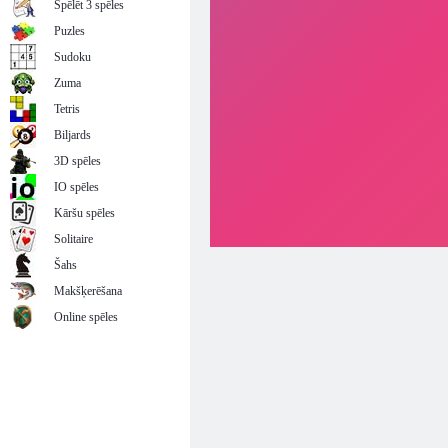
Spēlēt 3 spēles
Puzles
Sudoku
Zuma
Tetris
Biljards
3D spēles
IO spēles
Kāršu spēles
Solitaire
Šahs
Makšķerēšana
Online spēles