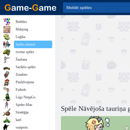
Bubbles
Mahjong
Loģika
Spēles zēniem
tvertne spēles
Šaušana
Sacīkšu spēles
Zombies
Piedzīvojums
Futbols
Lego NinjaGo
Spider-Man
Spēle Nāvējoša tauriņa 
Stratēģija
karš
snaiperis