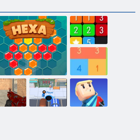
Apvienot
Iegūt 10
Kogama
Traks šāvēji
Heksa
Caurums. io
Wipeout