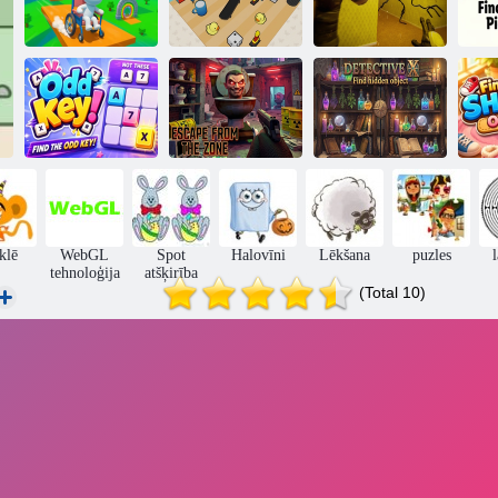
Ratiņkrēslu mini
Backrooms
s
spēles
Saskaņojiet tos!
Escape 1
Detektīvs X
Atrast slēpto
A
Nepāra atslēga!
Bēgt no zonas
objektu
klē
WebGL
Spot
Halovīni
Lēkšana
puzles
tehnoloģija
atšķirība
(Total 10)