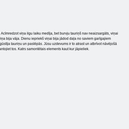
Acīmredzot viņa ilgu laiku medīja, bet burvju tauriņš nav neaizsargāts, viņai
 viņa bija vāja. Dienu iepriekš viņai bija jādod daļa no saviem garīgajiem
ūstīja tauriņu un paslēpās. Jūsu uzdevums ir to atrast un atbrīvot nāvējošā
tojiet tos. Katrs samontētais elements kaut kur jāpieliek.