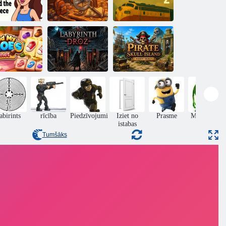
Mīlestības
Escape From
tāsts: Atrodi
The Silence 2 ir
gabalu
Lulū detektīvs
jauns sākums
Pirātu
galvaskausa
trodi manas
salas slēptais
kurpes
Drozas labirints
objekts
labirints
rīcība
Piedzīvojumi
Iziet no
Prasme
Monstriem
istabas
Tumšāks