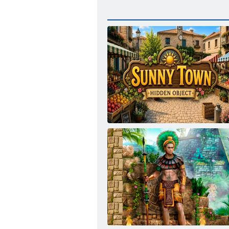
Saulainās pilsētas slēptais objekts