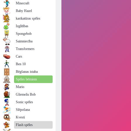
Minecraft
Baby Hazel
karikatūras spēles
Izglītības
Spongebob
Saimniecība
Transformers
Cars
Ben 10
Bēgšanas istaba
Spēles bērniem
Mario
Gliemežu Bob
Sonic spēles
Slēpošana
Kvesti
Flash spēles