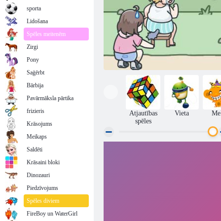
sporta
Lidošana
Spēles meitenēm
Zirgi
Pony
Saģērbt
Bārbija
Pavārmāksla pārtika
frizieris
Atjautības
Vieta
Me
spēles
Krāsojums
Meikaps
Saldēti
Atrodi kaķi 2
Krāsaini bloki
Dinozauri
Piedzīvojums
Spēles diviem
FireBoy un WaterGirl