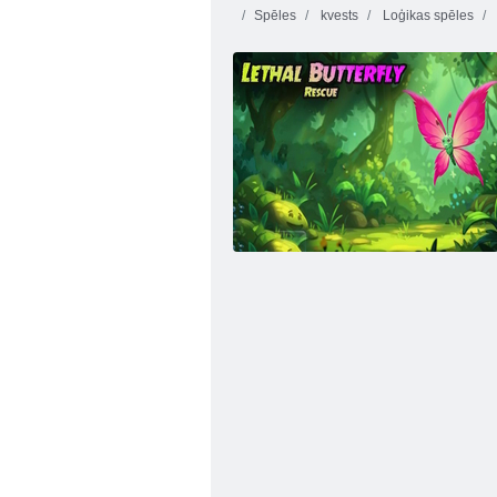
Spēles
kvests
Loģikas spēles
Montezuma 2 dārgumi