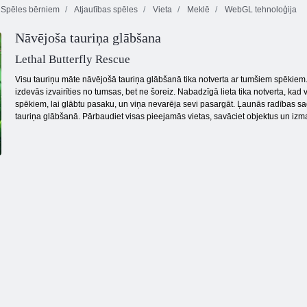
Spēles bērniem
Atjautības spēles
Vieta
Meklē
WebGL tehnoloģija
Nāvējoša tauriņa glābšana
Nemiernieku
Zombiju misija 1
spēki
3 pandas
Lethal Butterfly Rescue
Visu tauriņu māte nāvējošā tauriņa glābšanā tika notverta ar tumšiem spēkiem. 
izdevās izvairīties no tumsas, bet ne šoreiz. Nabadzīgā lieta tika notverta, kad
spēkiem, lai glābtu pasaku, un viņa nevarēja sevi pasargāt. Ļaunās radības sag
tauriņa glābšanā. Pārbaudiet visas pieejamās vietas, savāciet objektus un izman