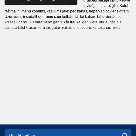
grūtības pakāpi trīs: dīkstāve
ir vidēja un sarežģīta. Katrā
režīmā ir līmeņu kopums, kas jums jāiet pēc kārtas, nepārkāpjot viens otram.
Uzdevums ir sadalīt šķidrumu caur kolbām tā, lai katram būtu vienādas
krāsas ūdens. Jūs varat ieliet gan tukšā traukā, gan vietā, kur augšējais
slānis atbilst krāsai, kuru jūs gatavojaties ieliet ūdens kārtošanas mīklā.