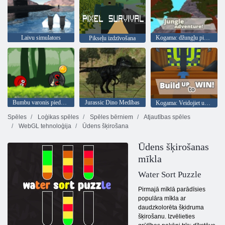
Laivu simulators
Kogama: džungļu piedzīvojums
Pikseļu izdzīvošana
Bumbu varonis piedzīvojums: sarkans lielība bumbu
Jurassic Dino Medības
Kogama: Veidojiet uzvaru
Spēles
Loģikas spēles
Spēles bērniem
Atjautības spēles
WebGL tehnoloģija
Ūdens šķirošana
Ūdens šķirošanas
mīkla
Water Sort Puzzle
Pirmajā mīklā parādīsies
populāra mīkla ar
daudzkolorēta šķidruma
šķirošanu. Izvēlieties