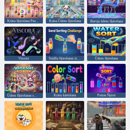
Krāsu šķirošana Puzzle Piena tējas šķirošana
Krāsa Ūdens šķirošana
Burvju ūdens šķirošana
Viscora
Smilšu šķirošanas izaicinājums
Ūdens šķirošana
Krāsu kārtošana
Potion Šķirot
Ūdens šķirošanas smadzeņu mīklas