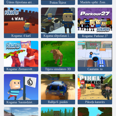
Ūdens šķirošana atrisināt mīklas
Maskēts spēki: Zombie Survival
Potion Šķirot
Kogama: 4 karš
Kigama slēpošanas lekt!
Kogama: Parkour 27
Kogama: Ziemassvētku parks
Tīģera simulators 3D
Caurums. io
Rallija 6. punkts
Pikseļu karavīrs
Kogama: Sasniedziet karogu