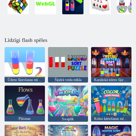
Līdzīgi flash spēles
Ūdens šķirošanas mīkla 2
Šķidrā veida mīkla
Karaliskā ūdens šķirošana
Plūsmas
Krāsu kārtošanas mīkla 2023
Swaplik