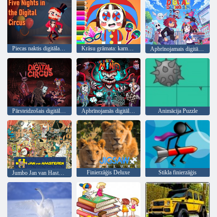
Piecas naktis digitālajā cirkā
Krāsu grāmata: karnevāls
Apbrīnojamais digitālo iepazīšanās sims
Pārsteidzošais digitālais cirks
Apbrīnojamās digitālā cirka prāta spēles
Animācija Puzzle
Finierzāģis Deluxe
Stikla finierzāģis
Jumbo Jan van Hasteren