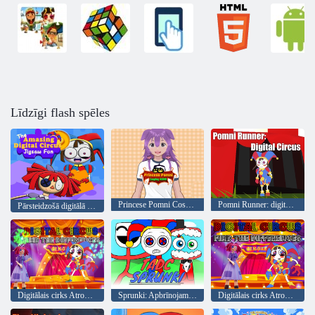
Līdzīgi flash spēles
Princese Pomni Cosplay ASMR
Pomni Runner: digitālais cirks
Pārsteidzošā digitālā cirka finierzāģa izklaide
Digitālais cirks Atrodiet atšķirības
Sprunki: Apbrīnojamais digitālais cirks
Digitālais cirks Atrodiet atšķirības