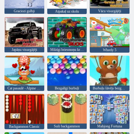
Graciozi gulbji
Vācu visurgājēji
Atpakaļ uz skolu
Japāņu visurgājēji
Milzīgi briesmoņu kravas automašīnas
Wheely 5
Cat pasaulē - Alpine Lakes
Bezgalīgi burbuļi
Burbuļu šāvējs bezgalīgs
Suši backgammon
Mahjong Fortuna
Backgammon Classic