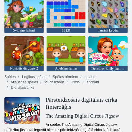
Svītrains Island
Tauriņš kyodai
1212!
Nolādēts dārgums 2
Apelsīnu ferma
Delicious Emily jauns sākums
Spēles
Loģikas spēles
Spēles bērniem
puzles
Atjautības spēles
touchscreen
Html5
android
Digitālais cirks
Pārsteidzošais digitālais cirka
finierzāģis
The Amazing Digital Circus Jigsaw
Ar spēles The Amazing Digital Circus Jigsaw
palīdzību jūs atkal ieguvāt biļeti uz pārsteidzoša digitālā cirka izrādi, kurā