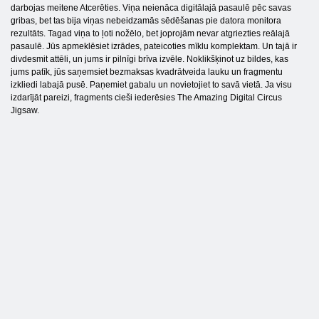
darbojas meitene Atcerēties. Viņa neienāca digitālajā pasaulē pēc savas
gribas, bet tas bija viņas nebeidzamās sēdēšanas pie datora monitora
rezultāts. Tagad viņa to ļoti nožēlo, bet joprojām nevar atgriezties reālajā
pasaulē. Jūs apmeklēsiet izrādes, pateicoties mīklu komplektam. Un tajā ir
divdesmit attēli, un jums ir pilnīgi brīva izvēle. Noklikšķinot uz bildes, kas
jums patīk, jūs saņemsiet bezmaksas kvadrātveida lauku un fragmentu
izkliedi labajā pusē. Paņemiet gabalu un novietojiet to savā vietā. Ja visu
izdarījāt pareizi, fragments cieši iederēsies The Amazing Digital Circus
Jigsaw.