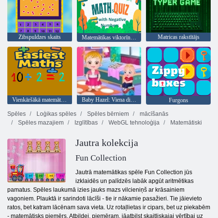
Zibspuldzes skaits
Matricas rakstītājs
Matemātikas viktorīna ar negatīviem skaitļiem
Vienkāršākā matemātika
Baby Hazel: Viena diena bērnudārzā
Furgons
Spēles
Loģikas spēles
Spēles bērniem
mācīšanās
Spēles mazajiem
Izglītības
WebGL tehnoloģija
Matemātiski
Jautra kolekcija
Fun Collection
Jautrā matemātikas spēle Fun Collection jūs
izklaidēs un palīdzēs labāk apgūt aritmētikas
pamatus. Spēles laukumā izies jauks mazs vilcieniņš ar krāsainiem
vagoniem. Plauktā ir sarindoti lācīši - tie ir nākamie pasažieri. Tie jāievieto
ratos, bet katram lācēnam sava vieta. Uz rotaļlietas ir cipars, bet uz piekabēm
- matemātisks piemērs. Atbildei, piemēram, jāatbilst skaitliskajai vērtībai uz