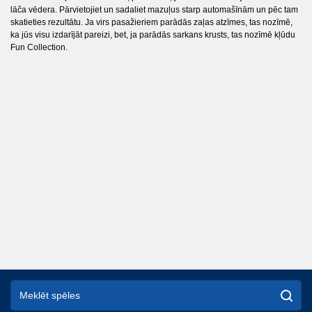
lāča vēdera. Pārvietojiet un sadaliet mazuļus starp automašīnām un pēc tam
skatieties rezultātu. Ja virs pasažieriem parādās zaļas atzīmes, tas nozīmē,
ka jūs visu izdarījāt pareizi, bet, ja parādās sarkans krusts, tas nozīmē kļūdu
Fun Collection.