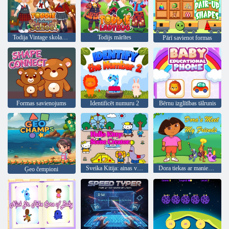
Todija Vintage skolas diena
Todijs mārītes
Pārī savienot formas
Formas savienojums
Identificēt numuru 2
Bērnu izglītības tālrunis
Sveika Kitija: ainas veidotājs
Dora tiekas ar maniem draugiem
Ģeo čempioni