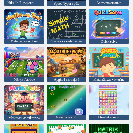
Niks Jr. Rūpējieties par bērnu
Astro matemātika
Speed Typer spēle
Matemātika ar Timi
Vienkārša matemātika
QuickSolve
Mērķis Atbilde
Apgūsti savvaļas!
Matemātikas viktorīna
Matemātika GS
Atrodiet summu
Matemātikas viktorīna