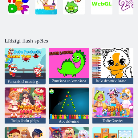
Līdzīgi flash spēles
Zīmēšana un krāsošana
Jauki dzīvnieki krāsošana
Fantastiskā mazuļa glābšanas komanda
Todijs ābolu pīrāgs
Todie Onesies
Abc dzīvnieki