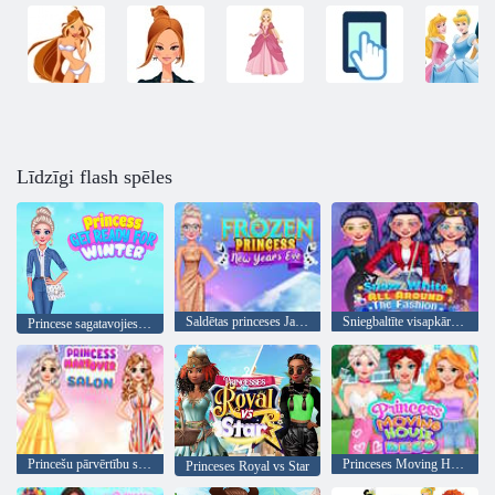
Līdzīgi flash spēles
Saldētas princeses Jaungada vakars
Sniegbaltīte visapkārt modei
Princese sagatavojies ziemai
Princešu pārvērtību salons
Princeses Moving House Deco
Princeses Royal vs Star