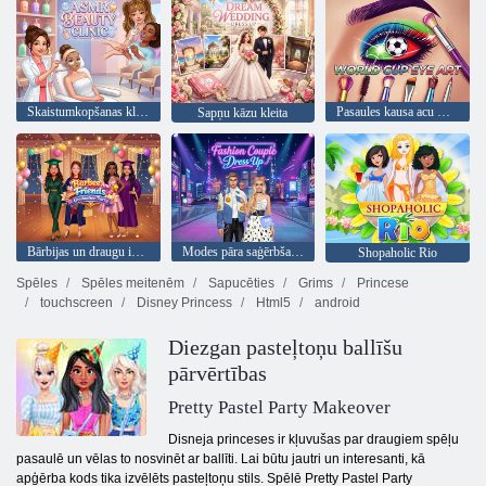
Skaistumkopšanas klīnika ASMR
Pasaules kausa acu māksla
Sapņu kāzu kleita
Bārbijas un draugu izlaiduma ballīte
Modes pāra saģērbšanās
Shopaholic Rio
Spēles
Spēles meitenēm
Sapucēties
Grims
Princese
touchscreen
Disney Princess
Html5
android
Diezgan pasteļtoņu ballīšu
pārvērtības
Pretty Pastel Party Makeover
Disneja princeses ir kļuvušas par draugiem spēļu
pasaulē un vēlas to nosvinēt ar ballīti. Lai būtu jautri un interesanti, kā
apģērba kods tika izvēlēts pasteļtoņu stils. Spēlē Pretty Pastel Party