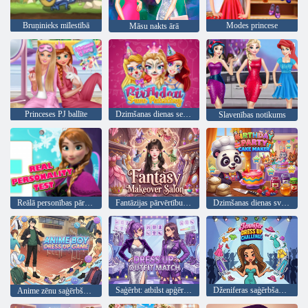
Bruņinieks mīlestībā
Modes princese
Māsu nakts ārā
Princeses PJ ballīte
Dzimšanas dienas sejas krāsošana
Slavenības notikums
Reālā personības pārbaude
Fantāzijas pārvērtību salons
Dzimšanas dienas svētku kūku gatavotājs
Saģērbt: atbilst apģērbam
Dženiferas saģērbšanās izaicinājums
Anime zēnu saģērbšanās spēle