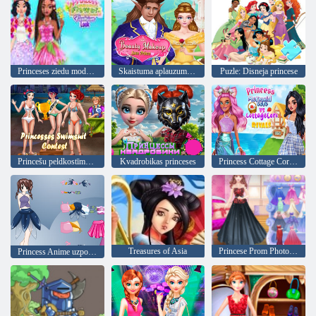
Princeses ziedu modes izskats
Skaistuma aplauzums Glābiet princi
Puzle: Disneja princese
Princešu peldkostīmu konkurss
Kvadrobikas princeses
Princess Cottage Core vs Mermaid Core konkurenti
Treasures of Asia
Princese Prom Photoshoot
Princess Anime uzposties