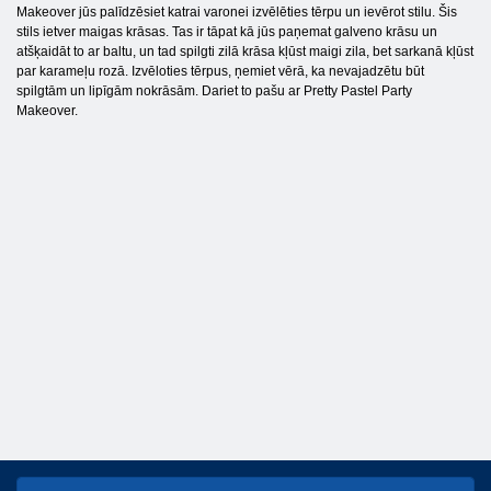
Makeover jūs palīdzēsiet katrai varonei izvēlēties tērpu un ievērot stilu. Šis
stils ietver maigas krāsas. Tas ir tāpat kā jūs paņemat galveno krāsu un
atšķaidāt to ar baltu, un tad spilgti zilā krāsa kļūst maigi zila, bet sarkanā kļūst
par karameļu rozā. Izvēloties tērpus, ņemiet vērā, ka nevajadzētu būt
spilgtām un lipīgām nokrāsām. Dariet to pašu ar Pretty Pastel Party
Makeover.