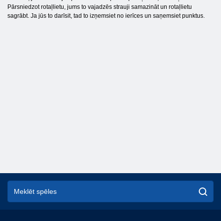
Pārsniedzot rotaļlietu, jums to vajadzēs strauji samazināt un rotaļlietu
sagrābt. Ja jūs to darīsit, tad to izņemsiet no ierīces un saņemsiet punktus.