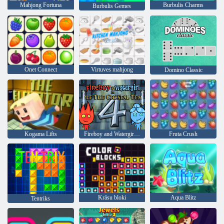
Mahjong Fortuna
Burbulis Charms
Burbulis Gemes
Onet Connect
Virtuves mahjong
Domino Classic
Kogama Lifts
Fireboy and Watergirl 4: Kristāla templis
Fruta Crush
Krāsu bloki
Aqua Blitz
Tentriks