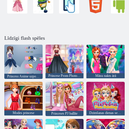
Līdzīgi flash spēles
Princese Prom Photoshoot
Māsu nakts ārā
Princess Anime uzposties
Modes princese
Dzimšanas dienas sejas krāsošana
Princeses PJ ballīte