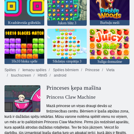
Kvadrātveida grābeklis
Burbuļu meži
Juksts blitz 3
10x10 bloku spēle
Sīkdatņu simpātija 3
Sulīga domuzīme
Spēles
Iemaņu spēles
Spēles bērniem
Princese
Vieta
touchscreen
Html5
android
Princeses ķepa mašīna
Princess Claw Machine
Mazā princese un viņas draugi devās uz
tirdzniecības centru. Bērniem ir īpaša atpūtas zona,
kurā ir dažādas spēļu iekārtas. Mūsu varone nolēma spēlēt vienu no viņiem,
un mēs ar to palīdzēsim Princess Claw Machine. Pirms jūs redzēsiet aparātu,
kura apakšā atrodas dažādas rotaļlietas. Tev tie būs jāizņem. Veicot šo
darbību, jūs izmantojat īpašu darba turp un atpakaļ ierīci, kurā āķis ir fiksēts.