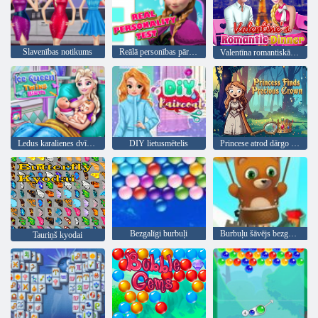
Slavenības notikums
Reālā personības pārbaude
Valentīna romantiskās vakariņas
Ledus karalienes dvīņu dzimšana
DIY lietusmētelis
Princese atrod dārgo kroni
Bezgalīgi burbuļi
Burbuļu šāvējs bezgalīgs
Tauriņš kyodai